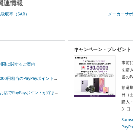
関連情報
比吸収率（SAR）
メーカーサポ
キャンペーン・プレゼント
事前
制限に関するご案内
を購入
当のP
相当のPayPayポイントプレゼント！
抽選期
イントが貯まる！「スーパーPayPayクーポン」
日（
購入・
31日
Sam
Pay