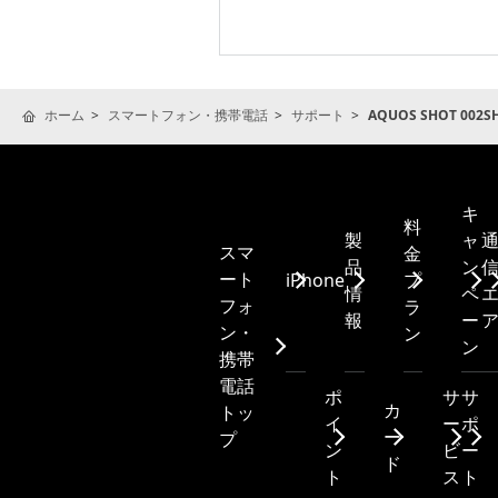
ホーム
スマートフォン・携帯電話
サポート
AQUOS SHOT 002S
キ
料
製
ャ
スマ
金
品
ン
ート
iPhone
プ
情
ペ
フォ
ラ
報
ー
ン・
ン
ン
携帯
電話
ポ
サ
サ
カ
トッ
イ
ー
ポ
ー
プ
ン
ビ
ー
ド
ト
ス
ト