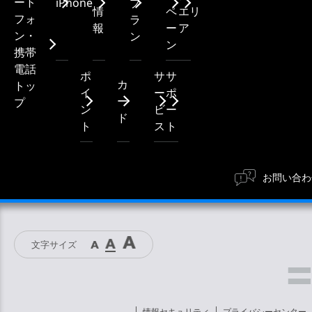
ート
iPhone
プ
情
ペ
エリ
フォ
ラ
報
ー
ア
ン・
ン
ン
携帯
電話
ポ
サ
サ
カ
トッ
イ
ー
ポ
ー
プ
ン
ビ
ー
ド
ト
ス
ト
お問い合わ
文字サイズ
情報セキュリティ
プライバシーセンター