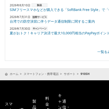
2026年8月10日
SIMフリースマホなどが購入できる「SoftBank Free Style」で「OPPO Reno16 5G」を8月18日より販売
2026年7月31日
台湾での防空演習に伴うデータ通信制限に関するご案内
2026年7月30日
夏がおトク！キャリア決済で最大10,000円相当のPayPayポイントプレゼント
一覧を
ホーム
スマートフォン・携帯電話
サポート
910SH
キ
料
製
ャ
通
スマ
金
品
ン
信・