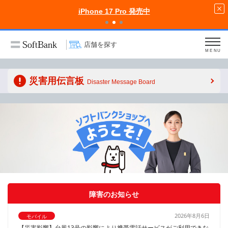
iPhone 17 Pro 発売中
店舗を探す
MENU
災害用伝言板
Disaster Message Board
障害のお知らせ
2026年8月6日
モバイル
【災害影響】台風13号の影響により携帯電話サービスがご利用できな