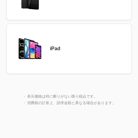
iPad
製品一覧に戻る
閉じ
・ 表示価格は特に断りがない限り税込です。
・ 消費税の計算上、請求金額と異なる場合があります。