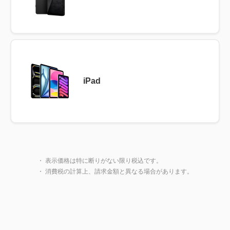
iPad
製品一覧に戻る
閉じ
・ 表示価格は特に断りがない限り税込です。
・ 消費税の計算上、請求金額と異なる場合があります。