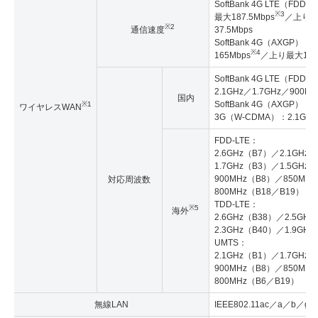
SoftBank 4G LTE（FDD
※3
最大187.5Mbps
／上り
※2
通信速度
37.5Mbps
SoftBank 4G（AXGP）
※4
165Mbps
／上り最大10M
SoftBank 4G LTE（FDD-
2.1GHz／1.7GHz／900MH
国内
SoftBank 4G（AXGP）：2
※1
ワイヤレスWAN
3G（W-CDMA）：2.1GHz
FDD-LTE：
2.6GHz（B7）／2.1GHz
1.7GHz（B3）／1.5GHz
900MHz（B8）／850MH
対応周波数
800MHz（B18／B19）
TDD-LTE：
※5
海外
2.6GHz（B38）／2.5GH
2.3GHz（B40）／1.9GHz
UMTS：
2.1GHz（B1）／1.7GHz
900MHz（B8）／850MH
800MHz（B6／B19）
無線LAN
IEEE802.11ac／a／b／g／