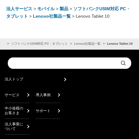
法人サービス
>
モバイル
>
製品
>
ソフトバンクUSIM対応 PC・
タブレット
>
Lenovo社製品一覧
> Lenovo Tablet 10
製品
ソフトバンクUSIM対応 PC・タブレット
Lenovo社製品一覧
Lenovo Tablet 10
Conduct
Submit
a
search
法人トップ
サービス
導入事例
中小規模の
サポート
お客さま
法人事業に
ついて