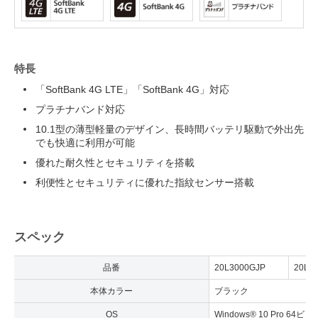
特長
「SoftBank 4G LTE」「SoftBank 4G」対応
プラチナバンド対応
10.1型の薄型軽量のデザイン、長時間バッテリ駆動で外出先
でも快適に利用が可能
優れた耐久性とセキュリティを搭載
利便性とセキュリティに優れた指紋センサー搭載
スペック
品番
20L3000GJP
20L3
本体カラー
ブラック
OS
Windows® 10 Pro 64ビッ