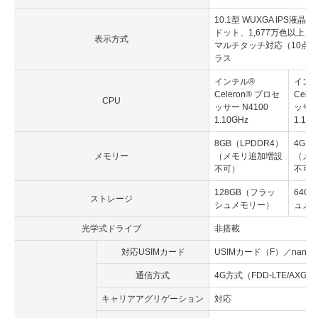
10.1型 WUXGA IPS液晶（1
ドット、1,677万色以上、1
表示方式
マルチタッチ対応（10点
ラス
インテル®
イン
Celeron® プロセ
Cele
CPU
ッサー N4100
ッサー 
1.10GHz
1.10
8GB（LPDDR4）
4GB
メモリー
（メモリ追加増設
（メ
不可）
不可
128GB（フラッ
64G
ストレージ
シュメモリー）
ュメ
光学式ドライブ
非搭載
対応USIMカード
USIMカード（F）／nano
通信方式
4G方式（FDD-LTE/AXG
キャリアアグリゲーション
対応