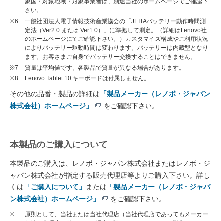
象国・対象地域・対象事業者は、別途当社のホームページでご確認下
さい。
※6
一般社団法人電子情報技術産業協会の「JEITAバッテリー動作時間測
定法（Ver2.0 または Ver1.0）」に準拠して測定。（詳細はLenovo社
のホームページにてご確認下さい。）カスタマイズ構成やご利用状況
によりバッテリー駆動時間は変わります。バッテリーは内蔵型となり
ます。お客さまご自身でバッテリー交換することはできません。
※7
質量は平均値です。各製品で質量が異なる場合があります。
※8
Lenovo Tablet 10 キーボードは付属しません。
その他の品番・製品の詳細は
「製品メーカー（レノボ・ジャパン
株式会社）ホームページ」
をご確認下さい。
本製品のご購入について
本製品のご購入は、レノボ・ジャパン株式会社またはレノボ・ジ
ャパン株式会社が指定する販売代理店等よりご購入下さい。詳し
くは
「ご購入について」
または
「製品メーカー（レノボ・ジャパ
ン株式会社）ホームページ」
をご確認下さい。
※
原則として、当社または当社代理店（当社代理店であってもメーカー