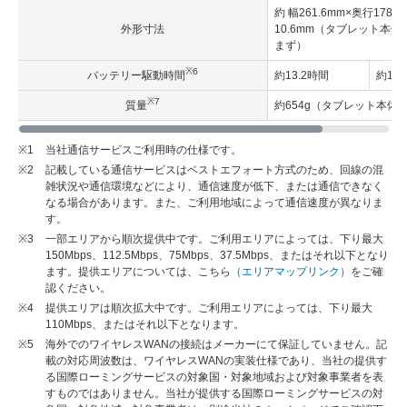
約 幅261.6mm×奥行178.
外形寸法
10.6mm（タブレット本
まず）
※6
バッテリー駆動時間
約13.2時間
約14
※7
質量
約654g（タブレット本体
※1
当社通信サービスご利用時の仕様です。
※2
記載している通信サービスはベストエフォート方式のため、回線の混
雑状況や通信環境などにより、通信速度が低下、または通信できなく
なる場合があります。また、ご利用地域によって通信速度が異なりま
す。
※3
一部エリアから順次提供中です。ご利用エリアによっては、下り最大
150Mbps、112.5Mbps、75Mbps、37.5Mbps、またはそれ以下となり
ます。提供エリアについては、こちら
（エリアマップリンク）
をご確
認ください。
※4
提供エリアは順次拡大中です。ご利用エリアによっては、下り最大
110Mbps、またはそれ以下となります。
※5
海外でのワイヤレスWANの接続はメーカーにて保証していません。記
載の対応周波数は、ワイヤレスWANの実装仕様であり、当社の提供す
る国際ローミングサービスの対象国・対象地域および対象事業者を表
すものではありません。当社が提供する国際ローミングサービスの対