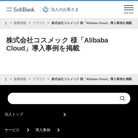
法人のお客さま
MENU
客さま
新着情報
クラウド
株式会社コスメック 様「Alibaba Cloud」導入事例を掲載
株式会社コスメック 様「Alibaba
Cloud」導入事例を掲載
客さま
新着情報
クラウド
株式会社コスメック 様「Alibaba Cloud」導入事例を掲載
Conduct
Submit
a
search
法人トップ
サービス
導入事例