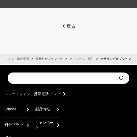
戻る
ートフォン・携帯電話
最新料金プラン一覧
オプション・割引
テザリングオプション
Conduct
Submit
a
search
スマートフォン・携帯電話 トップ
iPhone
製品情報
キャンペー
料金プラン
ン