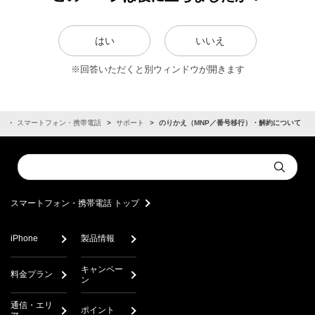
はい
いいえ
※回答いただくと別ウィンドウが開きます
ム
スマートフォン・携帯電話
サポート
のりかえ（MNP／番号移行）・解約について
Conduct
Submit
a
search
スマートフォン・携帯電話 トップ
iPhone
製品情報
キャンペー
料金プラン
ン
通信・エリ
ポイント