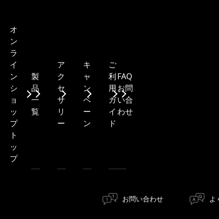
オ
ン
ラ
ア
キ
ご
イ
製
ク
ャ
利
FAQ・
ン
品
セ
ン
用
お問
シ
一
サ
ペ
ガ
い合
ョ
覧
リ
ー
イ
わせ
ッ
ー
ン
ド
プ
ト
ッ
プ
お問い合わせ
よ