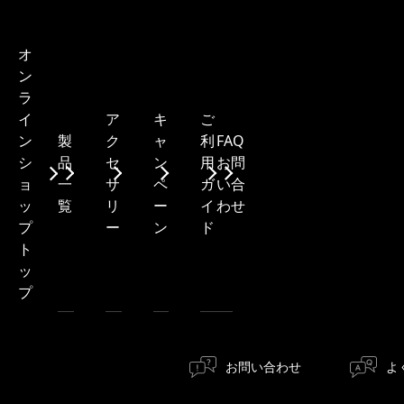
オ
ン
ラ
ア
キ
ご
イ
製
ク
ャ
利
FAQ・
ン
品
セ
ン
用
お問
シ
一
サ
ペ
ガ
い合
ョ
覧
リ
ー
イ
わせ
ッ
ー
ン
ド
プ
ト
ッ
プ
お問い合わせ
よ