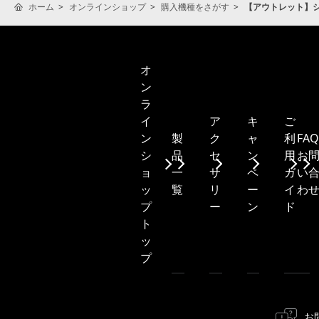
ホーム
オンラインショップ
購入機種をさがす
【アウトレット】シン
オ
ン
ラ
ア
キ
ご
イ
製
ク
ャ
利
FA
ン
品
セ
ン
用
お
シ
一
サ
ペ
ガ
い
ョ
覧
リ
ー
イ
わ
ッ
ー
ン
ド
プ
ト
ッ
プ
お