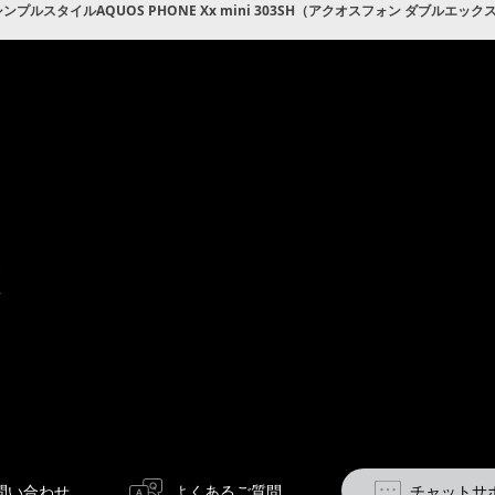
プルスタイルAQUOS PHONE Xx mini 303SH（アクオスフォン ダブルエック
Q・
問
合
せ
問い合わせ
よくあるご質問
チャットサ