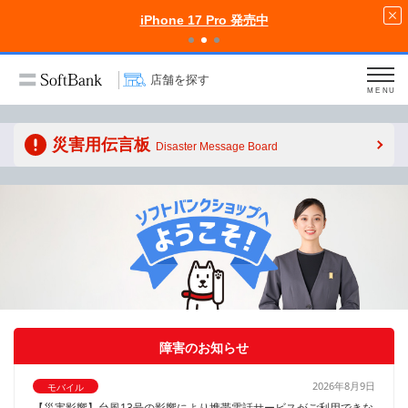
iPhone 17 Pro 発売中
店舗を探す
MENU
災害用伝言板
Disaster Message Board
障害のお知らせ
2026年8月9日
モバイル
【災害影響】台風13号の影響により携帯電話サービスがご利用できな