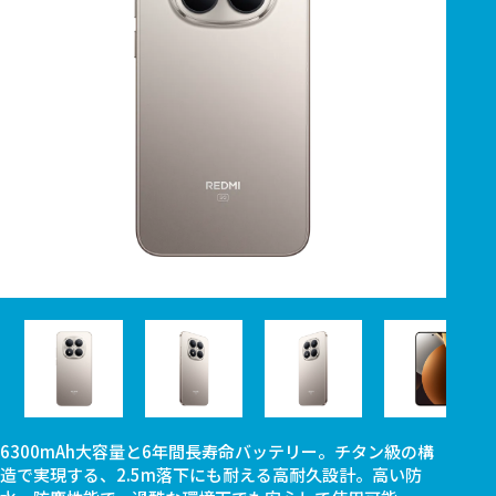
6300mAh大容量と6年間長寿命バッテリー。チタン級の構
造で実現する、2.5m落下にも耐える高耐久設計。高い防