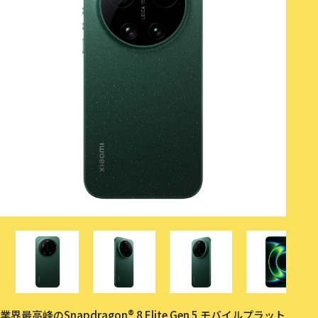
業界最高峰のSnapdragon® 8 Elite Gen 5 モバイルプラット