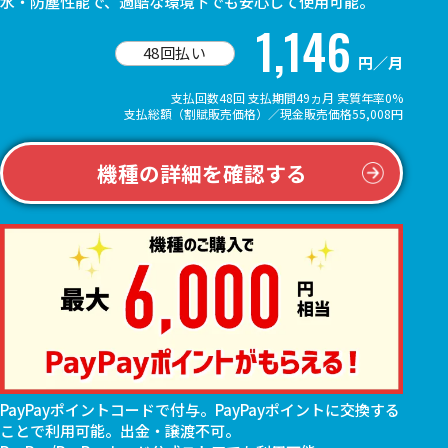
水・防塵性能で、過酷な環境下でも安心して使用可能。
1,146
48回払い
円／月
支払回数48回 支払期間49ヵ月 実質年率0%
支払総額（割賦販売価格）／現金販売価格55,008円
機種の詳細を確認する
PayPayポイントコードで付与。PayPayポイントに交換する
ことで利用可能。出金・譲渡不可。