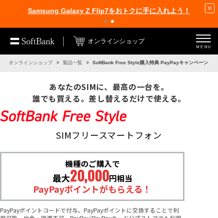
Samsung Galaxy Z Flip7をおトクに手に入れよう！
オンラインショップ
MENU
オンラインショップ
製品一覧
SoftBank Free Style購入特典 PayPayキャンペーン
あなたのSIMに、最高の一台を。
誰でも買える。差し替えるだけで使える。
SIMフリースマートフォン
機種のご購入で
20,000
最大
円相当
PayPayポイントがもらえる！
PayPayポイントコードで付与。PayPayポイントに交換することで利
用可能。出金・譲渡不可。PayPay/PayPayカード公式ストアでも利用