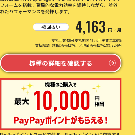
フォームを搭載。驚異的な電力効率を維持しながら、並外
れたパフォーマンスを発揮します。
4,163
48回払い
円／月
支払回数48回 支払期間49ヵ月 実質年率0%
支払総額（割賦販売価格）／現金販売価格199,824円
機種の詳細を確認する
PayPayポイントコードで付与。PayPayポイントに交換する