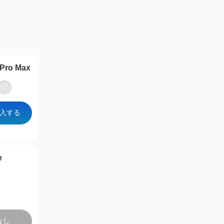
 Pro Max
入する
e
なし