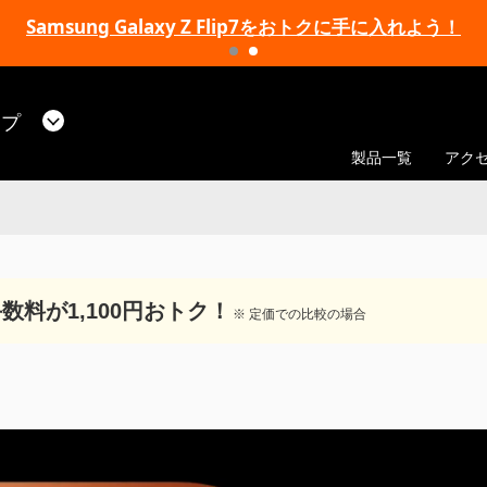
Samsung Galaxy Z Flip7をおトクに手に入れよう！
ップ
製品一覧
アク
数料が1,100円おトク！
※ 定価での比較の場合