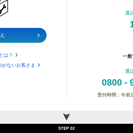
通
込む
nkとは？
一般
約がないお客さま
通
0800 - 
受付時間：午前1
STEP 02