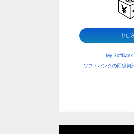
申し
My SoftBa
ソフトバンクの回線契