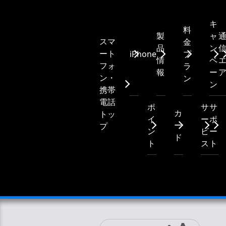
キ
料
製
ャ
スマ
金
品
ン
ート
iPhone
プ
情
ペ
フォ
ラ
報
ー
ン・
ン
ン
携帯
電話
ポ
サ
サ
カ
トッ
イ
ー
ポ
ー
プ
ン
ビ
ー
ド
ト
ス
ト