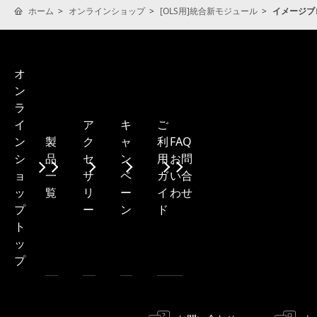
ホーム
オンラインショップ
[OLS用]統合新モジュール
イメージブ
オ
ン
ラ
ア
キ
ご
イ
製
ク
ャ
利
FAQ・
ン
品
セ
ン
用
お問
シ
一
サ
ペ
ガ
い合
ョ
覧
リ
ー
イ
わせ
ッ
ー
ン
ド
プ
ト
ッ
プ