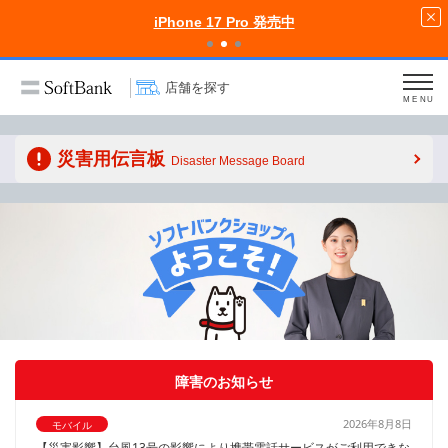
iPhone 17 Pro 発売中
店舗を探す
MENU
災害用伝言板
Disaster Message Board
障害のお知らせ
2026年8月8日
モバイル
【災害影響】台風13号の影響により携帯電話サービスがご利用できな