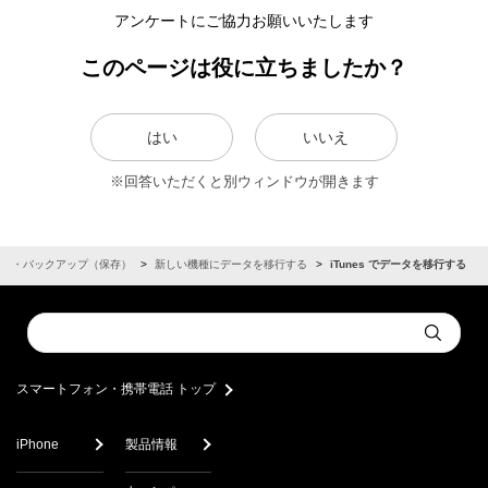
アンケートにご協力お願いいたします
このページは役に立ちましたか？
はい
いいえ
※回答いただくと別ウィンドウが開きます
移行・バックアップ（保存）
新しい機種にデータを移行する
iTunes でデータを移行する
Conduct
Submit
a
search
スマートフォン・携帯電話 トップ
iPhone
製品情報