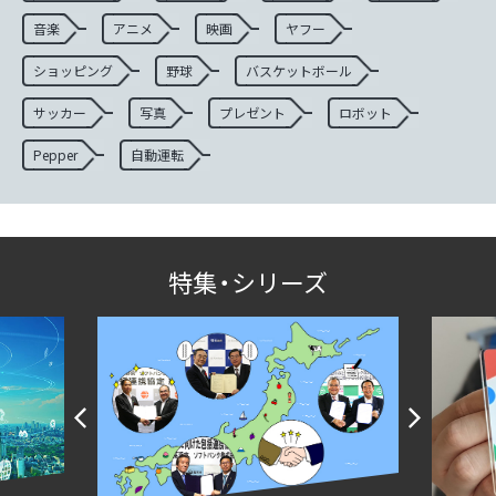
音楽
アニメ
映画
ヤフー
ショッピング
野球
バスケットボール
サッカー
写真
プレゼント
ロボット
Pepper
自動運転
特集・シリーズ
P
N
r
e