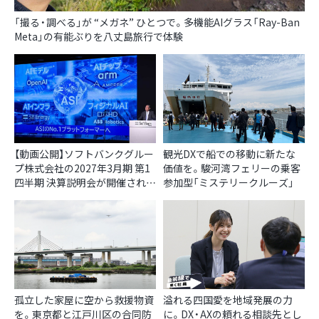
「撮る・調べる」が “メガネ” ひとつで。多機能AIグラス「Ray-Ban
Meta」の有能ぶりを八丈島旅行で体験
【動画公開】ソフトバンクグルー
観光DXで船での移動に新たな
プ株式会社の2027年3月期 第1
価値を。駿河湾フェリーの乗客
四半期 決算説明会が開催されま
参加型「ミステリークルーズ」
した
孤立した家屋に空から救援物資
溢れる四国愛を地域発展の力
を。東京都と江戸川区の合同防
に。DX・AXの頼れる相談先とし