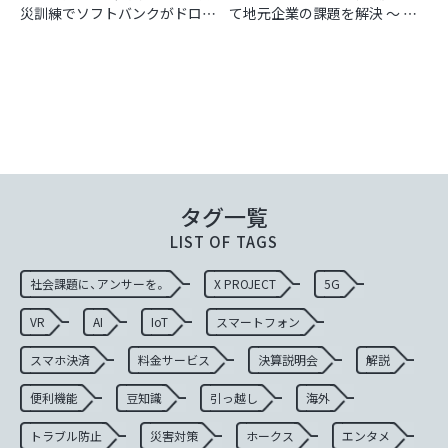
災訓練でソフトバンクがドロー
て地元企業の課題を解決 〜 最
ン輸送を実演
前線で働く社員 Vol.12 〜
タグ一覧
社会課題に、アンサーを。
X PROJECT
5G
VR
AI
IoT
スマートフォン
スマホ決済
料金サービス
決算説明会
解説
便利機能
豆知識
引っ越し
海外
トラブル防止
災害対策
ホークス
エンタメ