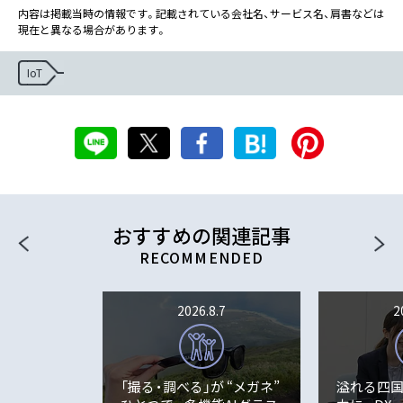
内容は掲載当時の情報です。記載されている会社名、サービス名、肩書などは
現在と異なる場合があります。
IoT
おすすめの関連記事
2026.8.7
2
「撮る・調べる」が “メガネ”
溢れる四