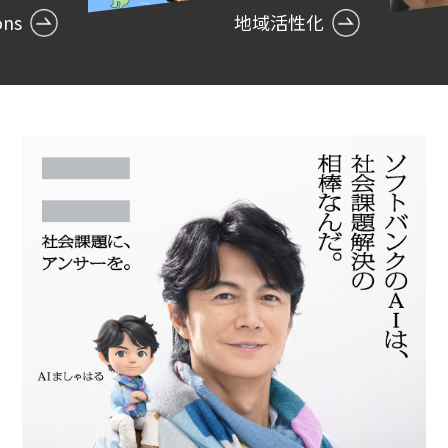
e
x
地域活性化
ons
v
t
i
o
u
s