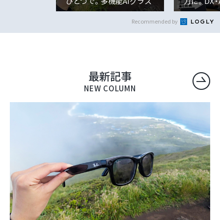
ひとつで。多機能AIグラス
力に。DX
「Ray-Ban Me...
先として
解決...
Recommended by
最新記事