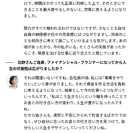
けで。時間はかかっても正直に対峙した上で、そのときにで
きることを最大限やるしかないと、次第に思えるようになり
ました。
努力がすべて報われるわけではないですが、少なくとも自分
自身の納得感や日々の充実感にはつながりますし、将来のこ
とも前向きに考えて過ごしていけるような気がします。あの
頃があったから、今の私がいる。たくさんの失敗があったか
らこそ、熱意を注げる仕事に巡り合えたと感じています。
北野さんご自身、ファイナンシャル・プランナーになってから人
生の可能性は広がりましたか？
それは間違いないですね。会社員の頃、私には「事業をやり
たい」という夢がありました。それで資金を作る方法を真剣
に考えるようになって、結果として今の仕事へとつながって
いったんです。「私はこう生きたい」という軸を持ったことで
お金との付き合い方が変わり、人生が豊かになったんです
ね。
だから皆さんも、漠然と不安にかられて貯金するばかりでは
なく、ぜひ自分に合ったお金との付き合い方を見つけて、自
分らしい人生をデザインしていってくださいね。