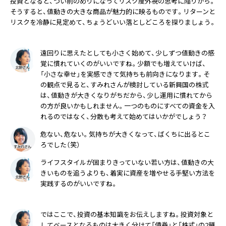
投資となると、つい前のめりになってリスク度外視の思考に陥りがち。
そうすると、値動きの大きな商品が魅力的に映るものです。リターンと
リスクを冷静に見定めて、ちょうどいい落としどころを探りましょう。
遠回りに思えたとしても小さく始めて、少しずつ値動きの感
覚に慣れていくのがいいですね。少額でも増えていけば、
「小さな幸せ」を実感できて気持ちも前向きになります。そ
の観点で見ると、すみれさんが検討している新興国の株式
は、値動きが大きくなりがちだから、少し運用に慣れてから
の方が良いかもしれません。一つのものにすべての資金を入
れるのではなく、分散も考えて始めてはいかがでしょう？
危ない、危ない。気持ちが大きくなって、ばくちに出るとこ
ろでした（笑）
ライフスタイルが固まりきっていない若い方は、値動きの大
きいものを追うよりも、着実に資産を増やせる手堅い方法を
実践するのがいいですね。
ではここで、投資の基本知識をお伝えしますね。投資対象と
してベースとなるものは大きく分けて「債券」と「株式」の2種