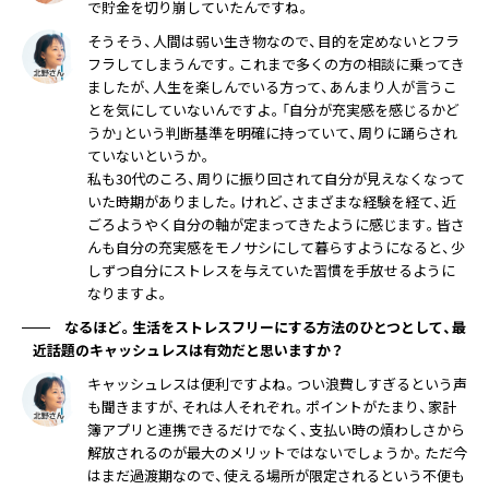
で貯金を切り崩していたんですね。
そうそう、人間は弱い生き物なので、目的を定めないとフラ
フラしてしまうんです。これまで多くの方の相談に乗ってき
ましたが、人生を楽しんでいる方って、あんまり人が言うこ
とを気にしていないんですよ。「自分が充実感を感じるかど
うか」という判断基準を明確に持っていて、周りに踊らされ
ていないというか。
私も30代のころ、周りに振り回されて自分が見えなくなって
いた時期がありました。けれど、さまざまな経験を経て、近
ごろようやく自分の軸が定まってきたように感じます。皆さ
んも自分の充実感をモノサシにして暮らすようになると、少
しずつ自分にストレスを与えていた習慣を手放せるように
なりますよ。
なるほど。生活をストレスフリーにする方法のひとつとして、最
近話題のキャッシュレスは有効だと思いますか？
キャッシュレスは便利ですよね。つい浪費しすぎるという声
も聞きますが、それは人それぞれ。ポイントがたまり、家計
簿アプリと連携できるだけでなく、支払い時の煩わしさから
解放されるのが最大のメリットではないでしょうか。ただ今
はまだ過渡期なので、使える場所が限定されるという不便も