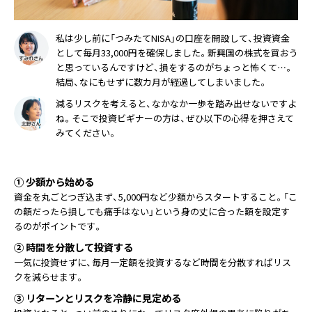
私は少し前に「つみたてNISA」の口座を開設して、投資資金
として毎月33,000円を確保しました。新興国の株式を買おう
と思っているんですけど、損をするのがちょっと怖くて…。
結局、なにもせずに数カ月が経過してしまいました。
減るリスクを考えると、なかなか一歩を踏み出せないですよ
ね。そこで投資ビギナーの方は、ぜひ以下の心得を押さえて
みてください。
① 少額から始める
資金を丸ごとつぎ込まず、5,000円など少額からスタートすること。「こ
の額だったら損しても痛手はない」という身の丈に合った額を設定す
るのがポイントです。
② 時間を分散して投資する
一気に投資せずに、毎月一定額を投資するなど時間を分散すればリス
クを減らせます。
③ リターンとリスクを冷静に見定める