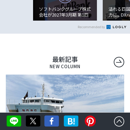
ソフトバンクグループ株式
溢れる四
会社が2027年3月期 第1四
力に。DX
半期 決算説明会を開催。
先として
8...
解決...
Recommended by
最新記事