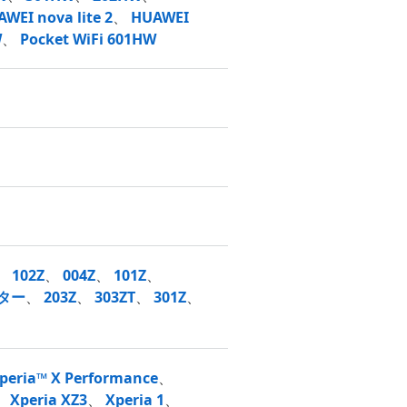
WEI nova lite 2
、
HUAWEI
W
、
Pocket WiFi 601HW
、
102Z
、
004Z
、
101Z
、
ター
、
203Z
、
303ZT
、
301Z
、
peria™ X Performance
、
、
Xperia XZ3
、
Xperia 1
、