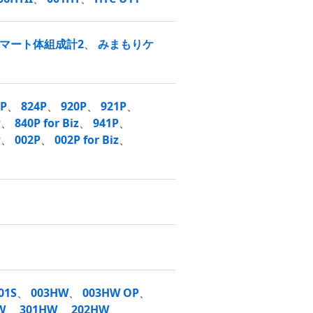
マート体組成計2
、
みまもりケ
3P
、
824P
、
920P
、
921P
、
P
、
840P for Biz
、
941P
、
P
、
002P
、
002P for Biz
、
01S
、
003HW
、
003HW OP
、
W
、
301HW
、
202HW
、