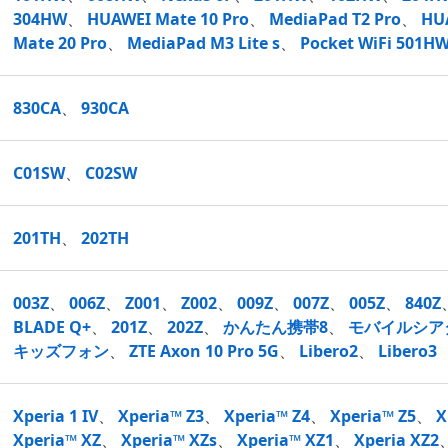
304HW
、
HUAWEI Mate 10 Pro
、
MediaPad T2 Pro
、
HUA
Mate 20 Pro
、
MediaPad M3 Lite s
、
Pocket WiFi 501H
830CA
、
930CA
C01SW
、
C02SW
201TH
、
202TH
003Z
、
006Z
、
Z001
、
Z002
、
009Z
、
007Z
、
005Z
、
840Z
BLADE Q+
、
201Z
、
202Z
、
かんたん携帯8
、
モバイルシア
キッズフォン
、
ZTE Axon 10 Pro 5G
、
Libero2
、
Libero3
Xperia 1 IV
、
Xperia™ Z3
、
Xperia™ Z4
、
Xperia™ Z5
、
X
Xperia™ XZ
、
Xperia™ XZs
、
Xperia™ XZ1
、
Xperia XZ2