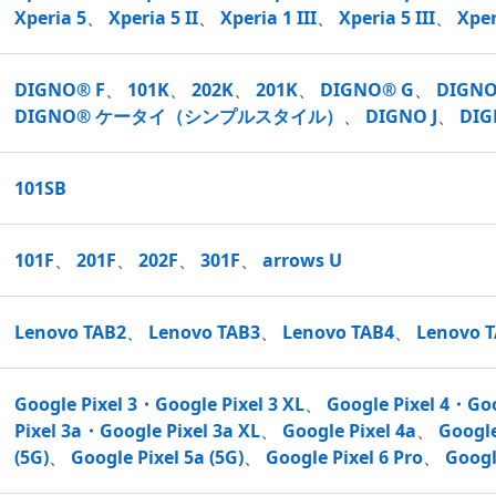
Xperia 5
、
Xperia 5 II
、
Xperia 1 III
、
Xperia 5 III
、
Xper
DIGNO® F
、
101K
、
202K
、
201K
、
DIGNO® G
、
DIGNO
DIGNO® ケータイ（シンプルスタイル）
、
DIGNO J
、
DI
101SB
101F
、
201F
、
202F
、
301F
、
arrows U
Lenovo TAB2
、
Lenovo TAB3
、
Lenovo TAB4
、
Lenovo 
Google Pixel 3・Google Pixel 3 XL
、
Google Pixel 4・Goo
Pixel 3a・Google Pixel 3a XL
、
Google Pixel 4a
、
Google
(5G)
、
Google Pixel 5a (5G)
、
Google Pixel 6 Pro
、
Googl