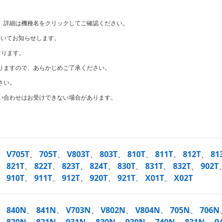
。詳細は機種名をクリックしてご確認ください。
ついてお知らせします。
おります。
りますので、あらかじめご了承ください。
さい。
い合わせはお受けできない場合があります。
V705T
、
705T
、
V803T
、
803T
、
810T
、
811T
、
812T
、
81
821T
、
822T
、
823T
、
824T
、
830T
、
831T
、
832T
、
902T
910T
、
911T
、
912T
、
920T
、
921T
、
X01T
、
X02T
840N
、
841N
、
V703N
、
V802N
、
V804N
、
705N
、
706N