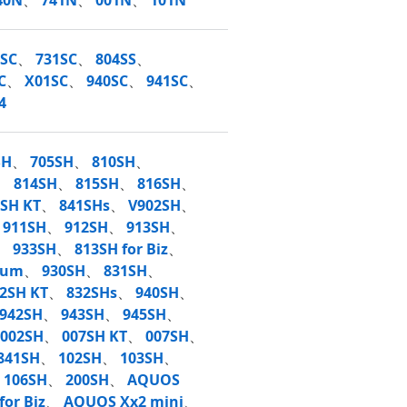
40N
、
741N
、
001N
、
101N
0SC
、
731SC
、
804SS
、
C
、
X01SC
、
940SC
、
941SC
、
4
SH
、
705SH
、
810SH
、
、
814SH
、
815SH
、
816SH
、
SH KT
、
841SHs
、
V902SH
、
、
911SH
、
912SH
、
913SH
、
、
933SH
、
813SH for Biz
、
ium
、
930SH
、
831SH
、
2SH KT
、
832SHs
、
940SH
、
942SH
、
943SH
、
945SH
、
002SH
、
007SH KT
、
007SH
、
841SH
、
102SH
、
103SH
、
、
106SH
、
200SH
、
AQUOS
for Biz
、
AQUOS Xx2 mini
、