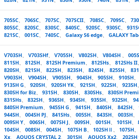
820N
、
821N
、
931N
、
830N
、
930N
、
740N
、
831N
、
9
705SC
、
706SC
、
707SC
、
707SCII
、
708SC
、
709SC
、
73
805SC
、
820SC
、
830SC
、
840SC
、
920SC
、
930SC
、
931S
821SC
、
001SC
、
740SC
、
Galaxy S6 edge
、
GALAXY Tab
V703SH
、
V703SHf
、
V705SH
、
V802SH
、
V804SH
、
005
811SH
、
812SH
、
812SH Premium
、
812SHs
、
812SHs II
820SH
、
821SH
、
822SH
、
823SH
、
824SH
、
825SH
、
831
V903SH
、
V904SH
、
V905SH
、
904SH
、
905SH
、
910SH
913SH G
、
920SH
、
920SH YK
、
921SH
、
922SH
、
923SH
830SH for Biz
、
931SH
、
830SH
、
830SHs
、
830SH Prem
831SHs
、
832SH
、
936SH
、
934SH
、
935SH
、
932SH
、
94
840SH Premium
、
945SH G
、
941SH
、
840SH
、
842SH
、
944SH
、
004SH PJ
、
841SHs
、
005SH
、
843SH
、
003SH
、
009SH Y
、
006SH
、
007SH J
、
009SH
、
001SH
、
101SH
、
104SH
、
008SH
、
004SH
、
107SH B
、
102SHⅡ
、
107SH
Xx
、
AQUOS CRYSTAL 2
、
301SH
、
AQUOS Xx2
、
202SH 