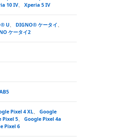
ia 10 IV
、
Xperia 5 IV
® U
、
DIGNO® ケータイ
、
GNO ケータイ2
TAB5
gle Pixel 4 XL
、
Google
 Pixel 5
、
Google Pixel 4a
e Pixel 6