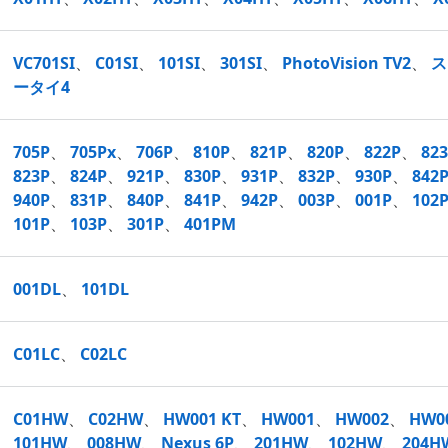
VC701SI
、
C01SI
、
101SI
、
301SI
、
PhotoVision TV2
、
ス
ータイ4
705P
、
705Px
、
706P
、
810P
、
821P
、
820P
、
822P
、
82
823P
、
824P
、
921P
、
830P
、
931P
、
832P
、
930P
、
842
940P
、
831P
、
840P
、
841P
、
942P
、
003P
、
001P
、
102
101P
、
103P
、
301P
、
401PM
001DL
、
101DL
C01LC
、
C02LC
C01HW
、
C02HW
、
HW001 KT
、
HW001
、
HW002
、
HW0
101HW
、
008HW
、
Nexus 6P
、
201HW
、
102HW
、
204H