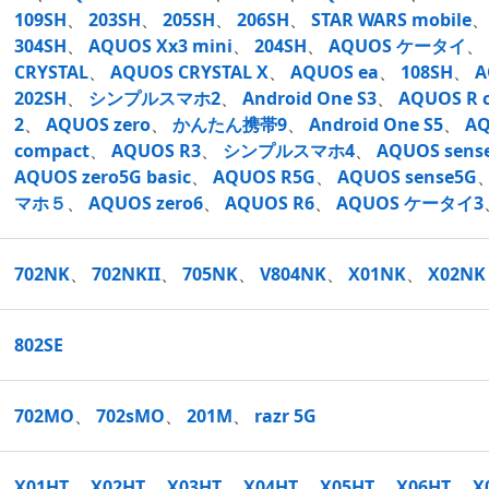
109SH
、
203SH
、
205SH
、
206SH
、
STAR WARS mobile
304SH
、
AQUOS Xx3 mini
、
204SH
、
AQUOS ケータイ
、
CRYSTAL
、
AQUOS CRYSTAL X
、
AQUOS ea
、
108SH
、
A
202SH
、
シンプルスマホ2
、
Android One S3
、
AQUOS R 
2
、
AQUOS zero
、
かんたん携帯9
、
Android One S5
、
AQ
compact
、
AQUOS R3
、
シンプルスマホ4
、
AQUOS sense
AQUOS zero5G basic
、
AQUOS R5G
、
AQUOS sense5G
マホ５
、
AQUOS zero6
、
AQUOS R6
、
AQUOS ケータイ3
702NK
、
702NKII
、
705NK
、
V804NK
、
X01NK
、
X02NK
802SE
702MO
、
702sMO
、
201M
、
razr 5G
X01HT
、
X02HT
、
X03HT
、
X04HT
、
X05HT
、
X06HT
、
X