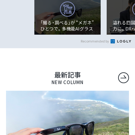
「撮る・調べる」が “メガネ”
溢れる四
ひとつで。多機能AIグラス
力に。DX
「Ray-Ban Me...
先として
解決...
Recommended by
最新記事