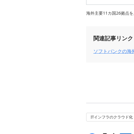
海外主要11カ国26拠点を展開 htt
関連記事リンク
ソフトバンクの海
ITインフラのクラウド化