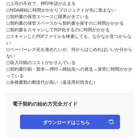
◻︎上司の不在で、押印申請が止まる
◻︎NDA締結に時間がかかりプロジェクトが先に進まない
◻︎契約書の保管スペースに限界がきている
◻︎契約書の保管スペースから契約書を探すのに時間がかかる
◻︎契約書をスキャンしてPDF化するのに時間がかかる
◻︎スキャンしたPDFファイルを検索しても、なかなか見つからな
い
◻︎ペーパーレス化を進めたいが、何からはじめればいいか分から
ない
◻︎収入印紙のコストがかさんでいる
◻︎契約書印刷・製本→押印→締結先への発送→保管に時間がかか
っている
◻︎各種書類の郵送代が高い（返送用封筒含む）
電子契約の始め方完全ガイド
ダウンロードはこちら