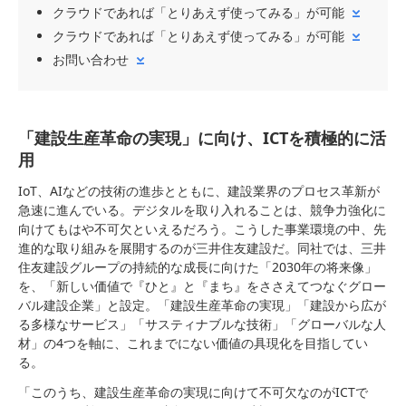
クラウドであれば「とりあえず使ってみる」が可能
クラウドであれば「とりあえず使ってみる」が可能
お問い合わせ
「建設生産革命の実現」に向け、ICTを積極的に活
用
IoT、AIなどの技術の進歩とともに、建設業界のプロセス革新が
急速に進んでいる。デジタルを取り入れることは、競争力強化に
向けてもはや不可欠といえるだろう。こうした事業環境の中、先
進的な取り組みを展開するのが三井住友建設だ。同社では、三井
住友建設グループの持続的な成長に向けた「2030年の将来像」
を、「新しい価値で『ひと』と『まち』をささえてつなぐグロー
バル建設企業」と設定。「建設生産革命の実現」「建設から広が
る多様なサービス」「サスティナブルな技術」「グローバルな人
材」の4つを軸に、これまでにない価値の具現化を目指してい
る。
「このうち、建設生産革命の実現に向けて不可欠なのがICTで