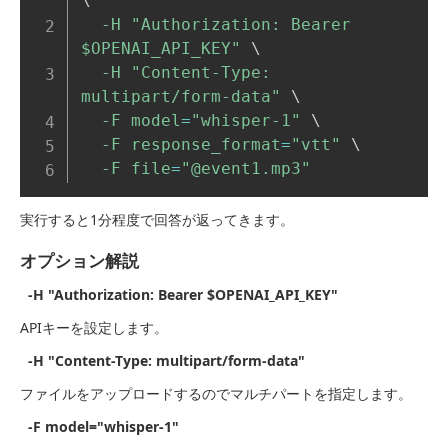
\
-H
"Authorization: Bearer 
$OPENAI_API_KEY
"
\
-H
"Content-Type: 
multipart/form-data"
\
-F
model
=
"whisper-1"
\
-F
response_format
=
"vtt"
\
-F
file
=
"@event1.mp3"
実行すると1分程度で回答が返ってきます。
オプション解説
-H "Authorization: Bearer $OPENAI_API_KEY"
APIキーを設定します。
-H "Content-Type: multipart/form-data"
ファイルをアップロードするのでマルチパートを指定します。
-F model="whisper-1"