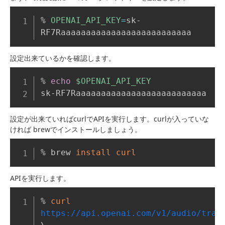
Copy
% 
OPENAI_API_KEY
=
sk-
RF7Raaaaaaaaaaaaaaaaaaaaaaaaaa
設定出来ているかを確認します。
Copy
% 
echo
$OPENAI_API_KEY
sk-RF7Raaaaaaaaaaaaaaaaaaaaaaaaaa
設定が出来ていればcurlでAPIを実行します。curlが入っていな
ければ brewでインストールしましょう。
Copy
% brew 
install
curl
APIを実行します。
Copy
% 
curl
https://api.openai.com/v1/audio/tran