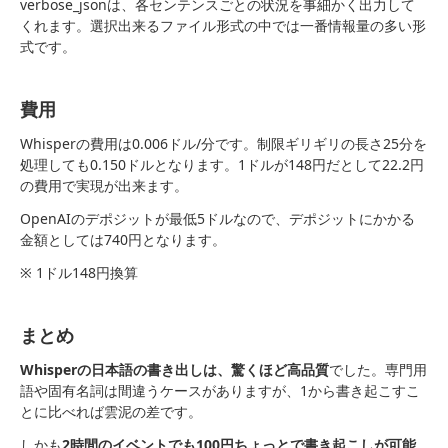
verbose_jsonは、各センテンスごとの状況を事細かく出力して
くれます。選択出来るファイル形式の中では一番情報量の多い形
式です。
費用
Whisperの費用は0.006ドル/分です。制限ギリギリの長さ25分を
処理しても0.150ドルとなります。1ドルが148円だとして22.2円
の費用で実現が出来ます。
OpenAIのデポジットが最低5ドルなので、デポジットにかかる
金額としては740円となります。
※ 1ドル148円換算
まとめ
Whisperの日本語の書き出しは、驚くほど高品質
でした。専門用
語や固有名詞は間違うケースがありますが、1から書き起こすこ
とに比べれば雲泥の差です。
しかも
2時間のイベントでも100円ちょっとで書き起こしが可能