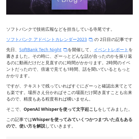
ソフトバンクで技術広報などを担当している寺尾です。
ソフトバンク アドベントカレンダー2023
の 2日目の記事です
先日、
SoftBank Tech Night
を開催して、
イベントレポート
を
書きました。その時に、ざーっとどんな話が合ったのかを振り返
るのに動画だけだと見直すのに時間がかかります。2時間のイベ
ントだったので、倍速で見ても1時間、話を聞いているともっと
かかります。
ですが、テキストで残っていればすぐにざーっと確認出来てとて
も楽です。場所さえ分かればそこの場面だけ聞き直すことも出来
るので、精度もある程度有れば構いません。
そこで、
OpenAI Whisperを使って文字起こし
をしてみました。
この記事では
Whisperを使ってみていくつかつまづいた点もある
ので、使い方を解説
していきます。