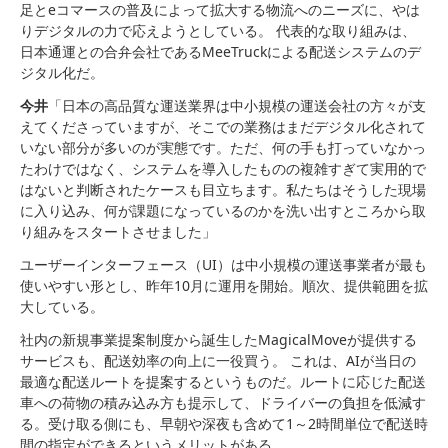
足とeコマースの普及によって拡大する物流へのニーズに、やは
りデジタルの力で応えようとしている。 代表的な取り組みは、
日本通運との合弁会社であるMeeTruckによる配送システムのデ
ジタル化だ。
今井
「日本の高品質な運送業界は中小規模の運送会社の方々が支
えてくださっていますが、そこでの業務はまだデジタル化されて
いない部分が多いのが実態です。ただ、何の手も打っていなかっ
たわけではなく、システムを導入したものの複雑すぎて実用的で
はないと判断されたケースも目立ちます。私たちはそうした現場
に入り込み、何が課題になっているのかを洗い出すところから取
り組みをスタートさせました」
ユーザーインターフェース（UI）は中小規模の運送事業者が最も
使いやすい形とし、昨年10月に運用を開始。順次、提供範囲を拡
大している。
社内の新規事業提案制度から誕生したMagicalMoveが提供する
サービスも、配送効率の向上に一役買う。 これは、AIが当日の
最適な配送ルートを提案するというものだ。ルートに応じた配送
車への荷物の積み込み方も提示して、ドライバーの負担を低減す
る。受け取る側にも、早朝や深夜も含めて1～2時間単位で配送時
間の指定ができるというメリットがある。