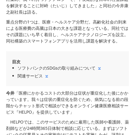
を解決することに対峙（たいじ）してきました」と同社の今井康
之副社長は語る。
重点分野の1つは、医療・ヘルスケア分野だ。高齢化社会の到来
による医療費の高騰は日本の大きな課題となっている。同社では
その課題にいち早く着目し、ヘルスケアテクノロジーズを設立。
同社構築のスマートフォンアプリを活用し課題を解決する。
目次
ソフトバンクのSDGsの取り組みについて
関連サービス
今井
「医療にかかるコストの大部分は症状が重症化した後にかか
っています。我々は症状の重症化を防ぐため、病気になる前の段
階からチャット形式で相談ができるオンライン健康医療相談サー
ビス『HELPO』を提供しています」
HELPOでは、このサービスのために雇用した医師や看護師、薬
剤師などが24時間365日体制で相談に応じている。まずはソフト
バンクの従業員とその家族向けにテストを実施したが、評判は