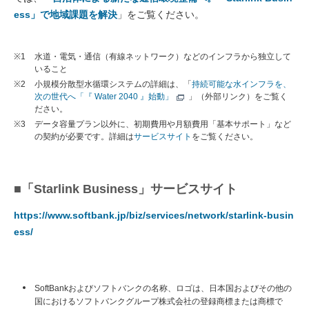
ess」で地域課題を解決
」をご覧ください。
※1
水道・電気・通信（有線ネットワーク）などのインフラから独立して
いること
※2
小規模分散型水循環システムの詳細は、「
持続可能な水インフラを、
次の世代へ「『 Water 2040 』始動」
」（外部リンク）をご覧く
ださい。
※3
データ容量プラン以外に、初期費用や月額費用「基本サポート」など
の契約が必要です。詳細は
サービスサイト
をご覧ください。
■「Starlink Business」サービスサイト
https://www.softbank.jp/biz/services/network/starlink-busin
ess/
SoftBankおよびソフトバンクの名称、ロゴは、日本国およびその他の
国におけるソフトバンクグループ株式会社の登録商標または商標で