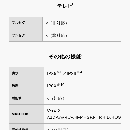
テレビ
×（非対応）
フルセグ
×（非対応）
ワンセグ
その他の機能
※8
※9
IPX5
／IPX8
防水
※10
IP6X
防塵
○（対応）
耐衝撃
Ver4.2
Bluetooth
A2DP,AVRCP,HFP,HSP,FTP,HID,HOGP,P
×（非対応）
赤外線通信