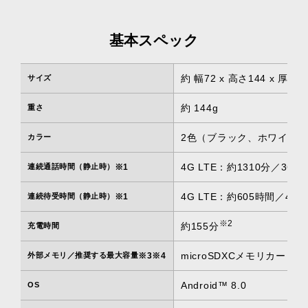
基本スペック
約 幅72 x 高さ144 x 厚さ8
サイズ
約 144g
重さ
2色（ブラック、ホワイト
カラー
4G LTE：約1310分／3G
連続通話時間（静止時）
※1
4G LTE：約605時間／4
連続待受時間（静止時）
※1
※2
約155分
充電時間
microSDXCメモリカード
外部メモリ／推奨する最大容量
※3※4
Android™ 8.0
OS