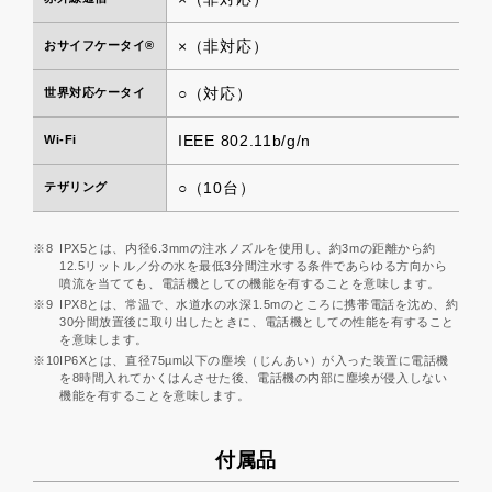
×（非対応）
おサイフケータイ®
○（対応）
世界対応ケータイ
IEEE 802.11b/g/n
Wi-Fi
○（10台）
テザリング
※8
IPX5とは、内径6.3mmの注水ノズルを使用し、約3mの距離から約
12.5リットル／分の水を最低3分間注水する条件であらゆる方向から
噴流を当てても、電話機としての機能を有することを意味します。
※9
IPX8とは、常温で、水道水の水深1.5mのところに携帯電話を沈め、約
30分間放置後に取り出したときに、電話機としての性能を有すること
を意味します。
※10
IP6Xとは、直径75µm以下の塵埃（じんあい）が入った装置に電話機
を8時間入れてかくはんさせた後、電話機の内部に塵埃が侵入しない
機能を有することを意味します。
付属品