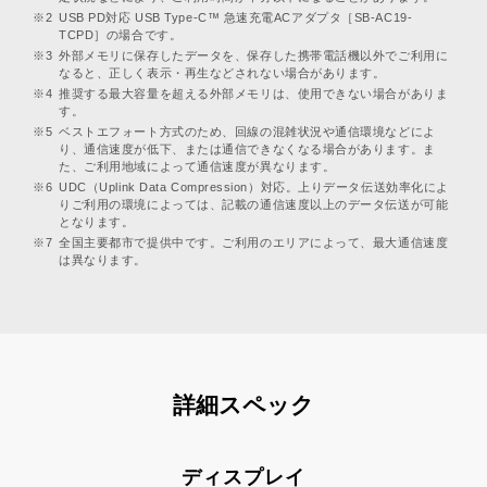
※2
USB PD対応 USB Type-C™ 急速充電ACアダプタ［SB-AC19-
TCPD］の場合です。
※3
外部メモリに保存したデータを、保存した携帯電話機以外でご利用に
なると、正しく表示・再生などされない場合があります。
※4
推奨する最大容量を超える外部メモリは、使用できない場合がありま
す。
※5
ベストエフォート方式のため、回線の混雑状況や通信環境などによ
り、通信速度が低下、または通信できなくなる場合があります。ま
た、ご利用地域によって通信速度が異なります。
※6
UDC（Uplink Data Compression）対応。上りデータ伝送効率化によ
りご利用の環境によっては、記載の通信速度以上のデータ伝送が可能
となります。
※7
全国主要都市で提供中です。ご利用のエリアによって、最大通信速度
は異なります。
詳細スペック
ディスプレイ