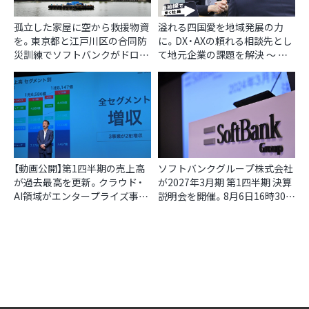
孤立した家屋に空から救援物資
溢れる四国愛を地域発展の力
を。東京都と江戸川区の合同防
に。DX・AXの頼れる相談先とし
災訓練でソフトバンクがドロー
て地元企業の課題を解決 〜 最
ン輸送を実演
前線で働く社員 Vol.12 〜
【動画公開】第1四半期の売上高
ソフトバンクグループ株式会社
が過去最高を更新。クラウド・
が2027年3月期 第1四半期 決算
AI領域がエンタープライズ事業
説明会を開催。8月6日16時30分
をけん引 ー ソフトバンク株式
よりライブ配信をご覧いただけ
会社 2027年3月期 第1四半期 決
ます
算説明会