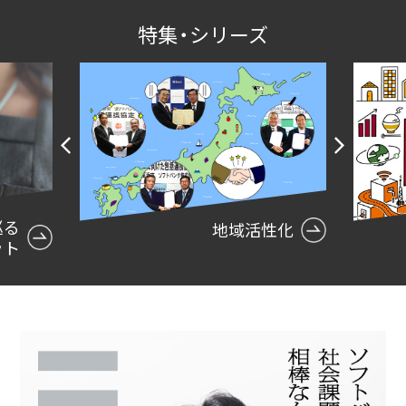
特集・シリーズ
P
N
r
e
e
x
と巡る
地域活性化
v
t
ット
i
o
u
s