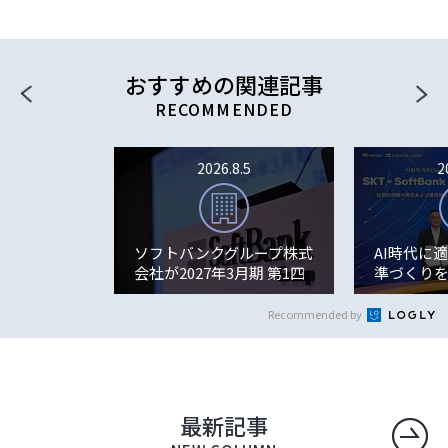
おすすめの関連記事
2026.8.5
2
ソフトバンクグループ株式
AI時代に
会社が2027年3月期 第1四
準づくりを
半期 決算説明会を開催。
テレコム、
8...
CSE...
Recommended by
最新記事