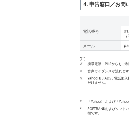
4. 申告窓口／お
0
電話番号
（
pa
メール
[注]
※
携帯電話・PHSからもご
※
音声ガイダンスが流れます
※
Yahoo! BB ADSL 
だけません。
*
「Yahoo!」および「Yah
*
SOFTBANKおよびソ
標です。