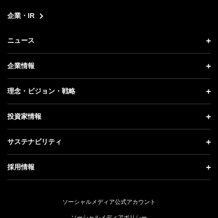
企業・IR
ニュース
ニュース トップ
企業情報
プレスリリース
企業情報 トップ
理念・ビジョン・戦略
お知らせ
社長メッセージ
理念・ビジョン・戦略 トップ
投資家情報
更新情報
会社概要
成長戦略「Activate AI for Society」
投資家情報 トップ
記者説明会
サステナビリティ
事業紹介
技術戦略
経営方針
ソフトバンクニュース
サステナビリティ トップ
ガバナンス
採用情報
人材戦略
IRライブラリー
トップメッセージ
社会貢献活動
採用情報 トップ
財務情報
ESG方針・体制
ソーシャルメディア公式アカウント
公開情報
新卒採用
個人投資家の皆さまへ
ソーシャルメディアポリシー