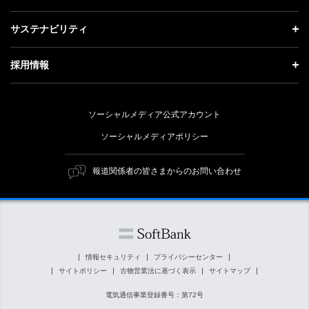
会社概要
成長戦略「Activate AI for Society」
投資家情報 トップ
記者説明会
サステナビリティ
事業紹介
技術戦略
経営方針
ソフトバンクニュース
サステナビリティ トップ
ガバナンス
採用情報
人材戦略
IRライブラリー
トップメッセージ
社会貢献活動
採用情報 トップ
財務情報
ESG方針・体制
ソーシャルメディア公式アカウント
公開情報
新卒採用
個人投資家の皆さまへ
ソーシャルメディアポリシー
価値創造プロセス
キャリア採用
株式と社債について
マテリアリティ（重要課題）
報道関係者の皆さまからのお問い合わせ
障がい者採用
コーポレート・ガバナンス
ESGの主な取り組み
ソフトバンク クルー採用
IRニュース
ESG関連資料
外部評価・イニシアチブ
情報セキュリティ
プライバシーセンター
サイトポリシー
古物営業法に基づく表示
サイトマップ
社会貢献活動
電気通信事業登録番号：第72号