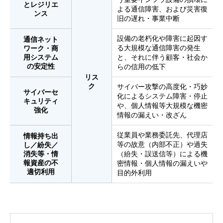
と
レジリエ
よる通信障害、および災害復
ンス
旧の遅れ・事業中断
設備の老朽化や障害に起因す
通信ネット
る大規模な通信障害の発生
ワーク・
商
用システム
と、それに伴う顧客・社会か
の安定性
らの信用の低下
リス
ク
サイバー攻撃の高度化・巧妙
サイバーセ
化によるシステム障害・停止
キュリティ
や、個人情報等大規模な機密
強化
情報の漏えい・改ざん
従業員や業務委託先、代理店
情報持ち出
等の故意（内部不正）や過失
し／紛失／
消失等・情
（紛失・誤送信等）による機
報資産の
不
密情報・個人情報の漏えいや
適切利用
目的外利用