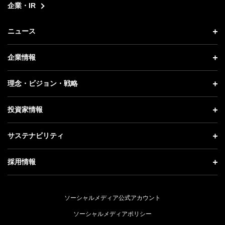
企業・IR
ニュース
ニュース トップ
企業情報
プレスリリース
企業情報 トップ
理念・ビジョン・戦略
お知らせ
社長メッセージ
理念・ビジョン・戦略 トップ
投資家情報
更新情報
会社概要
成長戦略「Activate AI for Society」
投資家情報 トップ
記者説明会
サステナビリティ
事業紹介
技術戦略
経営方針
ソフトバンクニュース
サステナビリティ トップ
ガバナンス
採用情報
人材戦略
IRライブラリー
トップメッセージ
社会貢献活動
採用情報 トップ
財務情報
ESG方針・体制
ソーシャルメディア公式アカウント
公開情報
新卒採用
個人投資家の皆さまへ
ソーシャルメディアポリシー
価値創造プロセス
キャリア採用