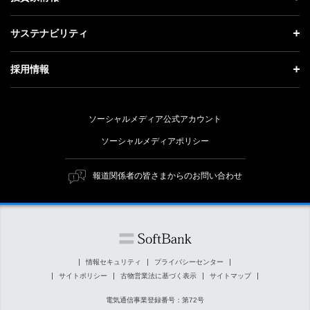
更新情報
会社概要
成長戦略「Activate AI for Society」
投資家情報 トップ
記者説明会
サステナビリティ
事業紹介
技術戦略
経営方針
ソフトバンクニュース
サステナビリティ トップ
ガバナンス
採用情報
人材戦略
IRライブラリー
トップメッセージ
社会貢献活動
採用情報 トップ
財務情報
ESG方針・体制
ソーシャルメディア公式アカウント
公開情報
新卒採用
個人投資家の皆さまへ
ソーシャルメディアポリシー
価値創造プロセス
キャリア採用
株式と社債について
マテリアリティ（重要課題）
報道関係者の皆さまからのお問い合わせ
障がい者採用
コーポレート・ガバナンス
ESGの主な取り組み
ソフトバンク クルー採用
IRニュース
ESG関連資料
外部評価・イニシアチブ
情報セキュリティ
プライバシーセンター
サイトポリシー
古物営業法に基づく表示
サイトマップ
社会貢献活動
電気通信事業登録番号：第72号