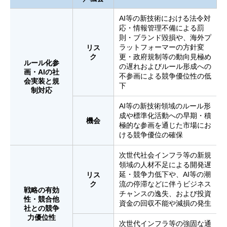
AI等の新技術における法令対
応・情報管理不備による罰
則・ブランド毀損や、海外プ
ラットフォーマーの方針変
リス
ク
更・政府規制等の動向見極め
ルール化参
の遅れおよびルール形成への
画・
AIの社
不参画による競争優位性の低
会実装と
規
下
制対応
AI等の新技術領域のルール形
成や標準化活動への早期・積
機会
極的な参画を通じた市場にお
ける競争優位の確保
次世代社会インフラ等の新規
領域の人材不足による開発遅
延・競争力低下や、AI等の潮
リス
ク
流の停滞などに伴うビジネス
戦略の有効
チャンスの逸失、および投資
性・
競合他
資金の回収不能や減損の発生
社との
競争
力優位性
次世代インフラ等の強固な通