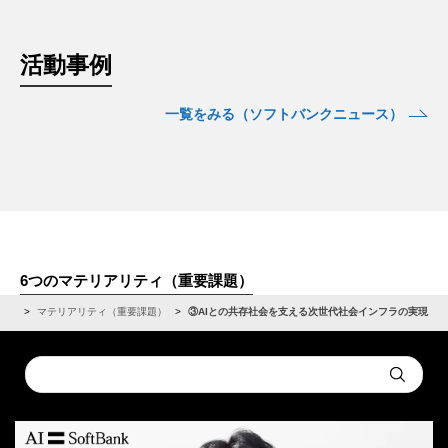
活動事例
一覧をみる（ソフトバンクニュース）
6つのマテリアリティ（重要課題）
ティ
マテリアリティ（重要課題）
③AIとの共存社会を支える次世代社会インフラの実現
Conduct
Submit
a
search