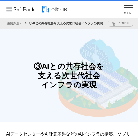
企業・IR
MENU
ティ（重要課題）
③AIとの共存社会を支える次世代社会インフラの実現
ENGLISH
③AIとの共存社会を
支える
次世代社会
インフラの実現
AIデータセンターやAI計算基盤などのAIインフラの構築、ソブリ