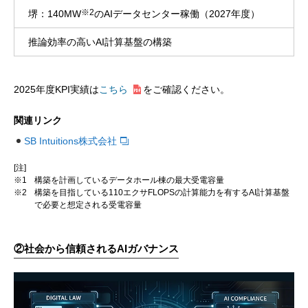
※2
堺：140MW
のAIデータセンター稼働（2027年度）
推論効率の高いAI計算基盤の構築
2025年度KPI実績は
こちら
をご確認ください。
関連リンク
SB Intuitions株式会社
[注]
※1
構築を計画しているデータホール棟の最大受電容量
※2
構築を目指している110エクサFLOPSの計算能力を有するAI計算基盤
で必要と想定される受電容量
②
社会から信頼されるAIガバナンス