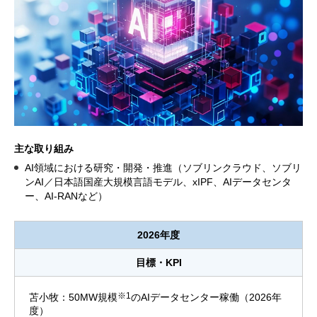
主な取り組み
AI領域における研究・開発・推進（ソブリンクラウド、ソブリ
ンAI／日本語国産大規模言語モデル、xIPF、AIデータセンタ
ー、AI-RANなど）
2026年度
目標・KPI
※1
苫小牧：50MW規模
のAIデータセンター稼働（2026年
度）