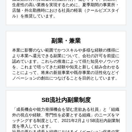
生産性の高い業務を実現するために、夏季期間の事業所・
店舗・外出勤務時における社員の軽装（クールビズスタイ
ル）を推奨しています。
副業・兼業
本業に影響のない範囲でかつスキルや多様な経験の獲得に
より本業へ還元できる副業について、会社の許可を前提に
認めています。これらの推進によって得た知見やノウハウ
を、これまで培ってきた経験や知見と新しく組み合わせる
ことによって、将来の新規事業や既存事業の活性化などイ
ノベーションの創出につなげることを目的としています。
SB流社内副業制度
「成長機会や能力発揮機会を望む意欲ある社員」と「組織
外の視点や経験、専門性を必要とする組織」のニーズをマ
ッチングする制度として、2021年2月よりSB流社内副業制
度を導入しています。
社員の更なる成長と組織におけるイノベーション促進の実