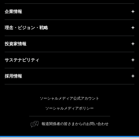
ニュース トップ
企業情報
プレスリリース
企業情報 トップ
理念・ビジョン・戦略
お知らせ
社長メッセージ
理念・ビジョン・戦略 トップ
投資家情報
更新情報
会社概要
成長戦略「Activate AI for Society」
投資家情報 トップ
記者説明会
サステナビリティ
事業紹介
技術戦略
経営方針
ソフトバンクニュース
サステナビリティ トップ
ガバナンス
採用情報
人材戦略
IRライブラリー
トップメッセージ
社会貢献活動
採用情報 トップ
財務情報
ESG方針・体制
ソーシャルメディア公式アカウント
公開情報
新卒採用
個人投資家の皆さまへ
ソーシャルメディアポリシー
価値創造プロセス
キャリア採用
株式と社債について
マテリアリティ（重要課題）
報道関係者の皆さまからのお問い合わせ
障がい者採用
コーポレート・ガバナンス
ESGの主な取り組み