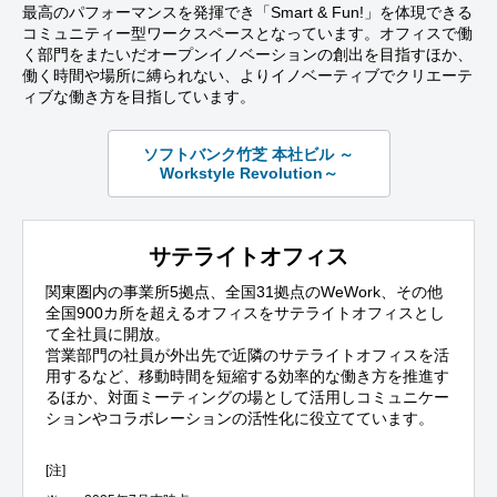
最高のパフォーマンスを発揮でき「Smart & Fun!」を体現できる
コミュニティー型ワークスペースとなっています。オフィスで働
く部門をまたいだオープンイノベーションの創出を目指すほか、
働く時間や場所に縛られない、よりイノベーティブでクリエーテ
ィブな働き方を目指しています。
ソフトバンク竹芝 本社ビル ～
Workstyle Revolution～
サテライトオフィス
関東圏内の事業所5拠点、全国31拠点のWeWork、その他
全国900カ所を超えるオフィスをサテライトオフィスとし
て全社員に開放。
営業部門の社員が外出先で近隣のサテライトオフィスを活
用するなど、移動時間を短縮する効率的な働き方を推進す
るほか、対面ミーティングの場として活用しコミュニケー
ションやコラボレーションの活性化に役立てています。
[注]