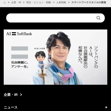
ホーム
企業・IR
理念・ビジョン・戦略
人材戦略
スマートワークスタイルの推進
Conduct
Submit
a
search
企業・IR
ニュース