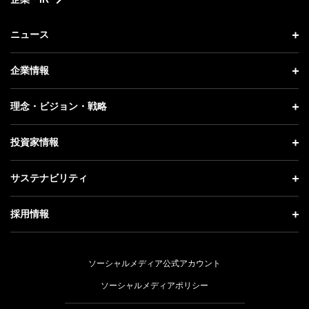
ニュース
ニュース トップ
企業情報
プレスリリース
企業情報 トップ
理念・ビジョン・戦略
お知らせ
社長メッセージ
理念・ビジョン・戦略 トップ
投資家情報
更新情報
会社概要
成長戦略「Activate AI for Society」
投資家情報 トップ
記者説明会
サステナビリティ
事業紹介
技術戦略
経営方針
ソフトバンクニュース
サステナビリティ トップ
ガバナンス
採用情報
人材戦略
IRライブラリー
トップメッセージ
社会貢献活動
採用情報 トップ
財務情報
ESG方針・体制
ソーシャルメディア公式アカウント
公開情報
新卒採用
個人投資家の皆さまへ
ソーシャルメディアポリシー
価値創造プロセス
キャリア採用