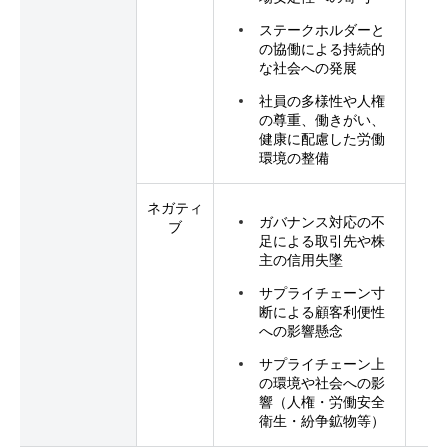
ステークホルダーと
の協働による持続的
な社会への発展
社員の多様性や人権
の尊重、働きがい、
健康に配慮した労働
環境の整備
ネガティ
ガバナンス対応の不
ブ
足による取引先や株
主の信用失墜
サプライチェーン寸
断による顧客利便性
への影響懸念
サプライチェーン上
の環境や社会への影
響（人権・労働安全
衛生・紛争鉱物等）