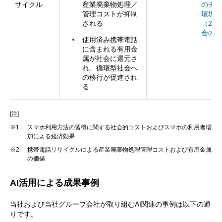
サイクル
産業廃棄物処理／
のチカ
管理コストが抑制
環境へ
される
（2）
会の実
使用済み携帯電話
に含まれる有用金
属が社会に還元さ
れ、循環型社会へ
の移行が促進され
る
[注]
※1
スマホ利用方法の習得に関する社会的コストおよびスマホの利用者増
加による経済効果
※2
携帯電話リサイクルによる産業廃棄物処理管理コストおよび有用金属
の価値
AI活用による成果事例
当社および当社グループ会社が取り組むAI関連の事例は以下の通
りです。