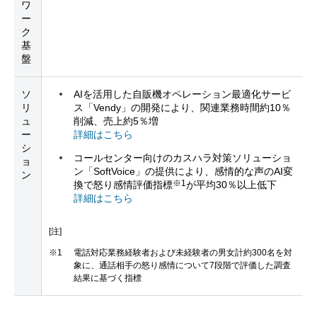
ワ
ー
ク
基
盤
ソ
AIを活用した自販機オペレーション最適化サービ
リ
ス「Vendy」の開発により、関連業務時間約10％
ュ
削減、売上約5％増
ー
詳細はこちら
シ
コールセンター向けのカスハラ対策ソリューショ
ョ
ン「SoftVoice」の提供により、感情的な声のAI変
ン
※1
換で怒り感情評価指標
が平均30％以上低下
詳細はこちら
[注]
※1
電話対応業務経験者および未経験者の男女計約300名を対
象に、通話相手の怒り感情について7段階で評価した調査
結果に基づく指標