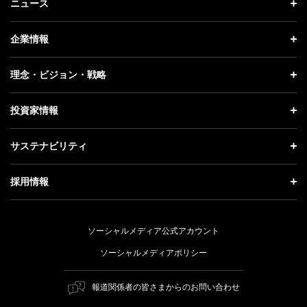
ニュース
ニュース トップ
企業情報
プレスリリース
企業情報 トップ
理念・ビジョン・戦略
お知らせ
社長メッセージ
理念・ビジョン・戦略 トップ
投資家情報
更新情報
会社概要
成長戦略「Activate AI for Society」
投資家情報 トップ
記者説明会
サステナビリティ
事業紹介
技術戦略
経営方針
ソフトバンクニュース
サステナビリティ トップ
ガバナンス
採用情報
人材戦略
IRライブラリー
トップメッセージ
社会貢献活動
採用情報 トップ
財務情報
ESG方針・体制
ソーシャルメディア公式アカウント
公開情報
新卒採用
個人投資家の皆さまへ
ソーシャルメディアポリシー
価値創造プロセス
キャリア採用
株式と社債について
マテリアリティ（重要課題）
報道関係者の皆さまからのお問い合わせ
障がい者採用