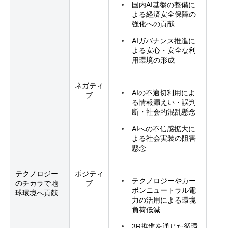
国内AI基盤の整備に
よる経済安全保障の
強化への貢献
AIガバナンス推進に
よる安心・安全な利
用環境の形成
ネガティ
AIの不適切利用によ
ブ
る情報漏えい・誤判
断・社会的混乱懸念
AIへの不信感拡大に
よる社会実装の阻害
懸念
テクノロジー
ポジティ
テクノロジーやカー
のチカラで地
ブ
ボンニュートラル電
球環境へ貢献
力の活用による環境
負荷低減
3R推進を通じた循環