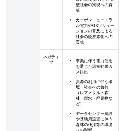
型社会の実現への貢
献
カーボンニュートラ
ル電力やGXソリュー
ションの普及による
社会の脱炭素化への
貢献
ネガティ
事業に伴う電力使用
ブ
を通じた温室効果ガ
ス排出
資源の利用に伴う環
境・社会への負荷
（レアメタル・森
林・廃水・廃棄物な
ど）
データセンター建設
や基地局設置に伴う
森林の伐採等の環境
への影響