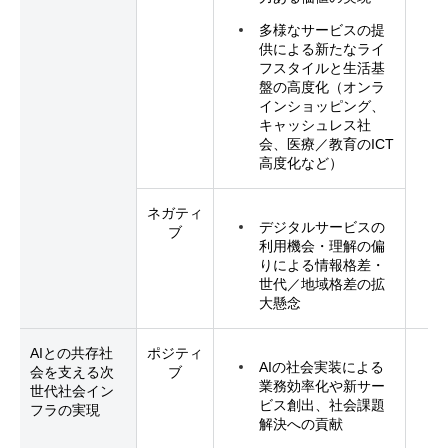
多様なサービスの提
供による新たなライ
フスタイルと生活基
盤の高度化（オンラ
インショッピング、
キャッシュレス社
会、医療／教育のICT
高度化など）
ネガティ
デジタルサービスの
ブ
利用機会・理解の偏
りによる情報格差・
世代／地域格差の拡
大懸念
AIとの共存社
ポジティ
AIの社会実装による
会を支える次
ブ
業務効率化や新サー
世代社会イン
ビス創出、社会課題
フラの実現
解決への貢献