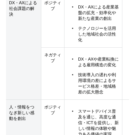
DX・AXによる
ポジティ
DX・AXによる産業基
社会課題の解
ブ
盤の拡充・効率化や
決
新たな産業の創出
テクノロジーを活用
した地域社会の活性
化
ネガティ
DX・AXや産業転換に
ブ
よる雇用構造の変化
技術導入の遅れや利
用環境の差によるサ
ービス格差・地域格
差の拡大懸念
人・情報をつ
ポジティ
スマートデバイス普
なぎ新しい感
ブ
及を通じ、高度な通
動を創出
信・ICTを提供し、新
しい情報の体験や魅
力ある価値の実現