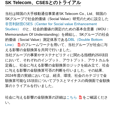
SK Telecom、CSESとのトライアル
当社は韓国の大手移動通信事業者SK Telecom Co., Ltd、韓国の
SKグループで社会的価値（Social Value）研究のために設立した
非営利財団CSES（Center for Social value Enhancement
Studies）
と、社会的価値の測定のための基本合意書（MOU：
Memorandum Of Understanding）を締結し、SKグループの社会
的価値（Social Value）測定体系である
DBL（Double Bottom
Line）
のフレームワークを用いて、当社グループが社会に与
える影響の金額換算を共同で行いました。
当社グループの事業やサステナビリティに関わる指標約250項目
において、それぞれのインプット、アウトプット、アウトカムを
定義し、社会に与える影響の金額換算ロジックを組み立て、社会
に与える影響の金額換算可否の判断を行いました。その結果、
2024年度の実績においては、経済、環境、社会のカテゴリで金
額換算可能な15項目についてプラスとマイナスの両側面で金額換
算のトライアルを行いました。
社会に与える影響の金額換算の詳細は
こちら
をご確認くださ
い。