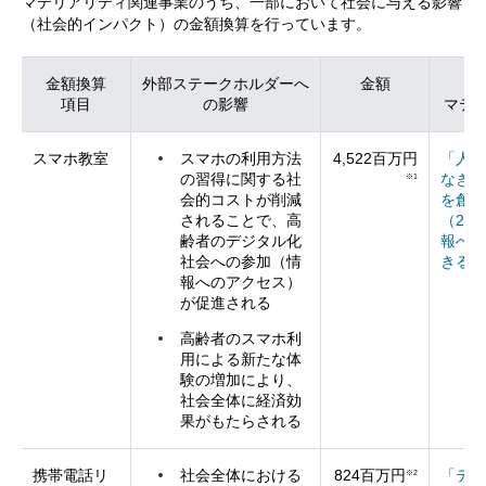
マテリアリティ関連事業のうち、一部において社会に与える影響
（社会的インパクト）の金額換算を行っています。
金額換算
外部ステークホルダーへ
金額
関
項目
の影響
マテ
スマホ教室
スマホの利用方法
4,522百万円
「人・
の習得に関する社
なぎ新
※1
会的コストが削減
を創出
されることで、高
（2）
齢者のデジタル化
報へア
社会への参加（情
きる環
報へのアクセス）
が促進される
高齢者のスマホ利
用による新たな体
験の増加により、
社会全体に経済効
果がもたらされる
携帯電話リ
社会全体における
824百万円
「テク
※2