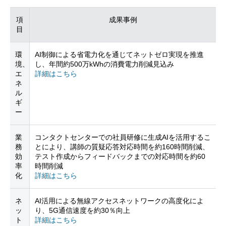
項
成果事例
目
環
AI制御による省電力化を通じてネットゼロ実現を推進
境、
し、年間約500万kWhの消費電力削減見込み
エ
詳細はこちら
ネ
ル
ギ
ー
業
コンタクトセンターでの社員研修に生成AIを活用するこ
務
とにより、講師の質疑応答対応時間を約160時間削減、
効
テスト作成からフィードバックまでの対応時間を約60
率
時間削減
化
詳細はこちら
ネ
AI活用による無線アクセスネットワークの高度化によ
ッ
り、5G通信速度を約30％向上
ト
詳細はこちら