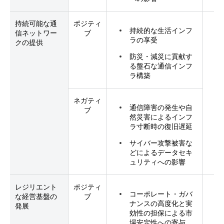
持続可能な通
ポジティ
持続的な生活インフ
信ネットワー
ブ
ラの享受
クの提供
防災・減災に貢献す
る盤石な通信インフ
ラ構築
ネガティ
通信障害の発生や自
ブ
然災害によるインフ
ラ寸断時の復旧遅延
サイバー攻撃被害な
どによるデータセキ
ュリティへの影響
レジリエント
ポジティ
コーポレート・ガバ
な経営基盤の
ブ
ナンスの高度化と実
発展
効性の担保による市
場安定性への寄与