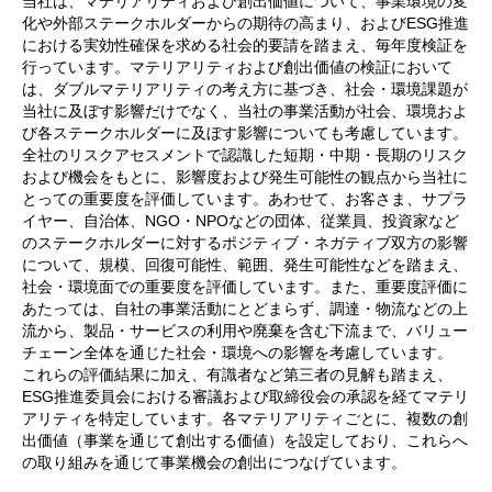
当社は、マテリアリティおよび創出価値について、事業環境の変
化や外部ステークホルダーからの期待の高まり、およびESG推進
における実効性確保を求める社会的要請を踏まえ、毎年度検証を
行っています。マテリアリティおよび創出価値の検証において
は、ダブルマテリアリティの考え方に基づき、社会・環境課題が
当社に及ぼす影響だけでなく、当社の事業活動が社会、環境およ
び各ステークホルダーに及ぼす影響についても考慮しています。
全社のリスクアセスメントで認識した短期・中期・長期のリスク
および機会をもとに、影響度および発生可能性の観点から当社に
とっての重要度を評価しています。あわせて、お客さま、サプラ
イヤー、自治体、NGO・NPOなどの団体、従業員、投資家など
のステークホルダーに対するポジティブ・ネガティブ双方の影響
について、規模、回復可能性、範囲、発生可能性などを踏まえ、
社会・環境面での重要度を評価しています。また、重要度評価に
あたっては、自社の事業活動にとどまらず、調達・物流などの上
流から、製品・サービスの利用や廃棄を含む下流まで、バリュー
チェーン全体を通じた社会・環境への影響を考慮しています。
これらの評価結果に加え、有識者など第三者の見解も踏まえ、
ESG推進委員会における審議および取締役会の承認を経てマテリ
アリティを特定しています。各マテリアリティごとに、複数の創
出価値（事業を通じて創出する価値）を設定しており、これらへ
の取り組みを通じて事業機会の創出につなげています。