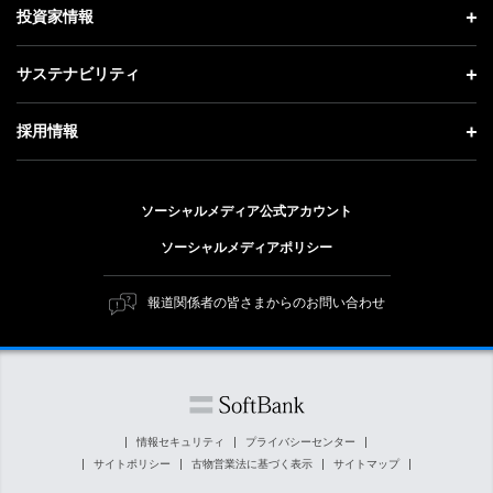
理念・ビジョン・戦略 トップ
投資家情報
更新情報
会社概要
成長戦略「Activate AI for Society」
投資家情報 トップ
記者説明会
サステナビリティ
事業紹介
技術戦略
経営方針
ソフトバンクニュース
サステナビリティ トップ
ガバナンス
採用情報
人材戦略
IRライブラリー
トップメッセージ
社会貢献活動
採用情報 トップ
財務情報
ESG方針・体制
ソーシャルメディア公式アカウント
公開情報
新卒採用
個人投資家の皆さまへ
ソーシャルメディアポリシー
価値創造プロセス
キャリア採用
株式と社債について
マテリアリティ（重要課題）
報道関係者の皆さまからのお問い合わせ
障がい者採用
コーポレート・ガバナンス
ESGの主な取り組み
ソフトバンク クルー採用
IRニュース
ESG関連資料
外部評価・イニシアチブ
情報セキュリティ
プライバシーセンター
サイトポリシー
古物営業法に基づく表示
サイトマップ
社会貢献活動