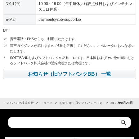
受付時間
10:00～19:00（年中無休／施設点検日およびメンテナン
ス日は休業）
E-Mail
payment@sbb-support.jp
[注]
※
携帯電話・PHSからもご利用いただけます。
※
音声ガイダンスが流れますので5番を選択してください。オペレータにおつなぎい
たします。
*
SOFTBANKおよびソフトバンクの名称、ロゴは、日本国およびその他の国におけ
るソフトバンク株式会社の登録商標または商標です。
お知らせ（旧ソフトバンクBB） 一覧
ソフトバンク株式会社
ニュース
お知らせ（旧ソフトバンクBB）
2011年9月28日
Conduct
Submit
a
search