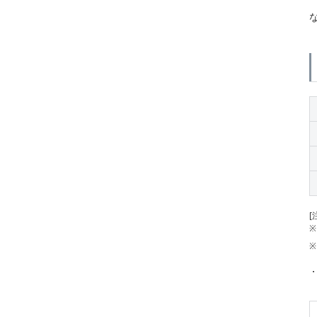
[
※
※