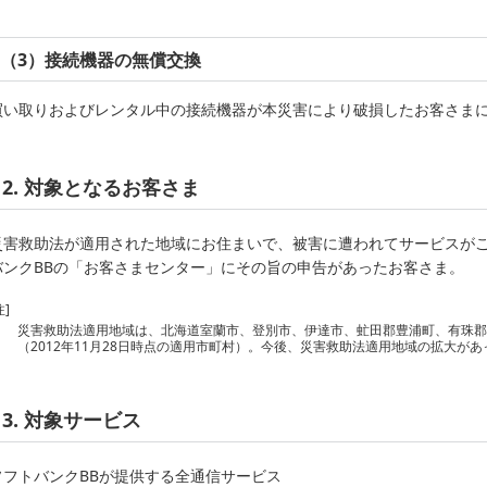
（3）接続機器の無償交換
買い取りおよびレンタル中の接続機器が本災害により破損したお客さま
2. 対象となるお客さま
災害救助法が適用された地域にお住まいで、被害に遭われてサービスが
バンクBBの「お客さまセンター」にその旨の申告があったお客さま。
注]
災害救助法適用地域は、北海道室蘭市、登別市、伊達市、虻田郡豊浦町、有珠
（2012年11月28日時点の適用市町村）。今後、災害救助法適用地域の拡大が
3. 対象サービス
ソフトバンクBBが提供する全通信サービス