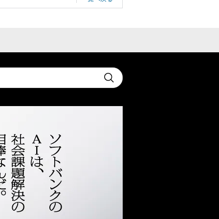
t
Submit