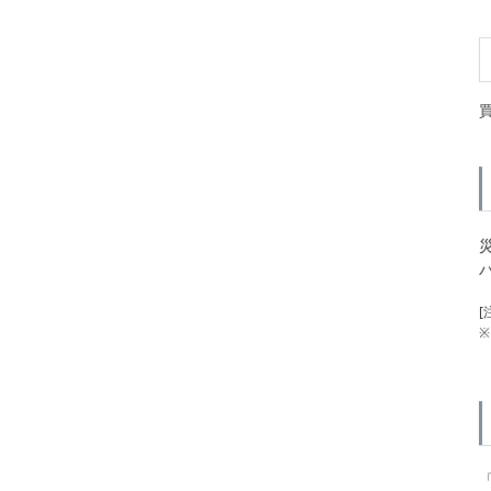
[
※
「