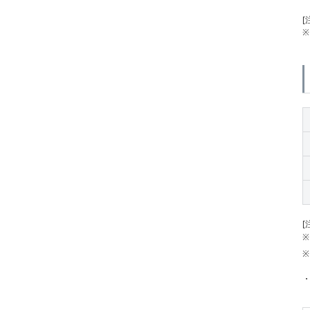
[
※
[
※
※