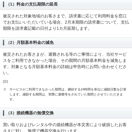
（1）料金の支払期限の延長
被災された対象地域のお客さまで、請求書に応じて利用料金を窓口
でお支払いいただいている場合、2月末期限の請求書について、支払
期限を請求書記載の日付より1カ月延期します。
（2）月額基本料金の減免
被災されたお客さまが、避難される等のご事情により、当社サービ
スをご利用できなかった場合、その期間の月額基本料金を減免しま
す。対象となる月額基本料金の詳細は申告時にお問い合わせくださ
い。
[注]
※
サービスがご利用できなかった期間は、継続する24時間を単位に減額日数を計算
します。減額する期間は、実際に避難等をされていた期間とさせていただきま
す。
（3）接続機器の無償交換
買い取りおよびレンタル中の接続機器が本災害により破損したお客
さまに対し、無償で機器交換を行います。