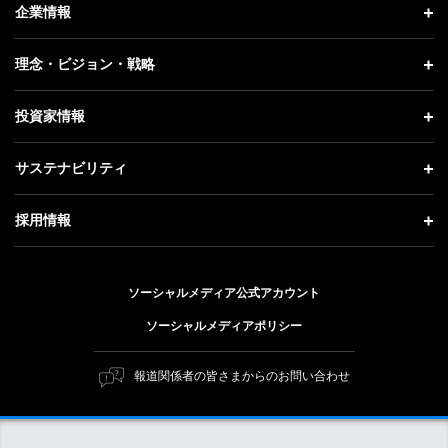
ニュース トップ
企業情報
プレスリリース
企業情報 トップ
理念・ビジョン・戦略
お知らせ
社長メッセージ
理念・ビジョン・戦略 トップ
投資家情報
更新情報
会社概要
成長戦略「Activate AI for Society」
投資家情報 トップ
記者説明会
サステナビリティ
事業紹介
技術戦略
経営方針
ソフトバンクニュース
サステナビリティ トップ
ガバナンス
採用情報
人材戦略
IRライブラリー
トップメッセージ
社会貢献活動
採用情報 トップ
財務情報
ESG方針・体制
ソーシャルメディア公式アカウント
公開情報
新卒採用
個人投資家の皆さまへ
ソーシャルメディアポリシー
価値創造プロセス
キャリア採用
株式と社債について
マテリアリティ（重要課題）
報道関係者の皆さまからのお問い合わせ
障がい者採用
コーポレート・ガバナンス
ESGの主な取り組み
ソフトバンク クルー採用
IRニュース