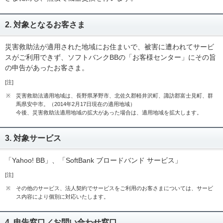
2. 対象となるお客さま
災害救助法が適用された地域にお住まいで、被害に遭われてサービ
スがご利用できず、ソフトバンクBBの「お客様センター」にその旨
の申告があったお客さま。
[注]
※
災害救助法適用地域は、長野県茅野市、北佐久郡軽井沢町、諏訪郡富士見町、群
馬県安中市。（2014年2月17日現在の適用地域）
今後、災害救助法適用地域の拡大があった場合は、適用地域を拡大します。
3. 対象サービス
「Yahoo! BB」、「SoftBank ブロードバンド サービス」
[注]
※
その他のサービス、法人契約でサービスをご利用のお客さまについては、サービ
ス内容により個別に対応いたします。
4. 申告窓口／お問い合わせ窓口