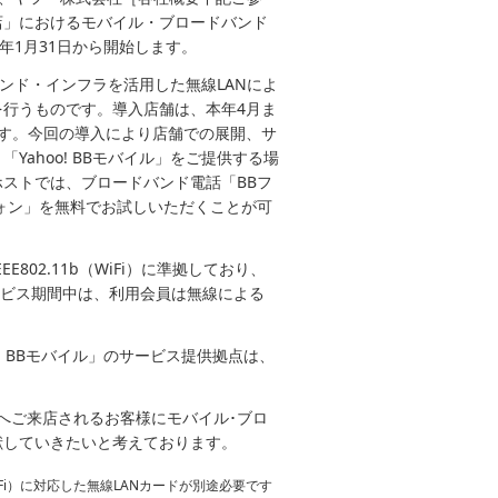
店」におけるモバイル・ブロードバンド
本年1月31日から開始します。
バンド・インフラを活用した無線LANによ
営を行うものです。導入店舗は、本年4月ま
す。今回の導入により店舗での展開、サ
ahoo! BBモバイル」をご提供する場
ストでは、ブロードバンド電話「BBフ
ォン」を無料でお試しいただくことが可
EE802.11b（WiFi）に準拠しており、
サービス期間中は、利用会員は無線による
o! BBモバイル」のサービス提供拠点は、
へご来店されるお客様にモバイル･ブロ
献していきたいと考えております。
b（WiFi）に対応した無線LANカードが別途必要です