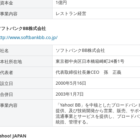
1億円
資本金
レストラン経営
事業内容
ソフトバンクBB株式会社
ttp://www.softbankbb.co.jp/
ソフトバンクBB株式会社
社名
東京都中央区日本橋箱崎町24番1号
本社所在地
代表取締役社長兼CEO 孫 正義
代表者
2000年5月16日
設立日
2003年1月7日
合併日
「Yahoo! BB」を中核としたブロード
事業内容
提供、及び技術開発から営業、販売、サポ
流通事業とサービスを提供し、ブロードバ
統括、管理する。
ahoo! JAPAN