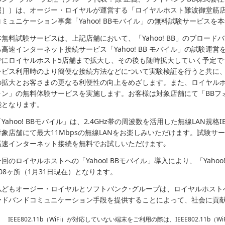
照］）は、オージー・ロイヤルが運営する「ロイヤルホスト難波御堂筋
コミュニケーション事業「Yahoo! BBモバイル」の無料試験サービスを
本無料試験サービスは、上記店舗において、「Yahoo! BB」のブロード
る高速インターネット接続サービス「Yahoo! BB モバイル」の試験運
でにロイヤルホスト5店舗まで拡大し、その後も随時拡大していく予定で
ービス利用時のより簡便な接続方法などについて実験検証を行うと共に、「Y
の拡大とお客さまの更なる利便性の向上をめざします。また、ロイヤルホ
ォン」の無料体験サービスを実施します。お客様は対象店舗にて「BBフ
能となります。
Yahoo! BBモバイル」は、2.4GHz帯の周波数を活用した無線LAN規格IE
対象店舗にて最大11Mbpsの無線LANをお楽しみいただけます。試験
高速インターネット接続を無料でお試しいただけます｡
今回のロイヤルホストへの「Yahoo! BBモバイル」導入により、「Yaho
308ヶ所（1月31日現在）となります。
私どもオージー・ロイヤルとソフトバンク･グループは、ロイヤルホスト
ードバンドコミュニケーション手段を提供することによって、社会に貢
IEEE802.11b（WiFi）が対応していない端末をご利用の際は、IEEE802.11