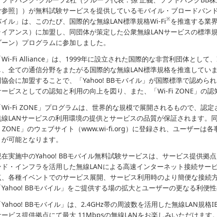
ご参照］）が無料試験サービスを提供しているモバイル・ブロードバンドコミ
※
バイル」は、このたび、国際的な無線LAN標準規格Wi-Fi
を推進する業界団体
ライアンス）に加盟し、同団体が策定した公衆無線LANサービスの標準規格で
ゾーン）プログラムに参加しました。
Wi-Fi Alliance」は、1999年に設立された国際的な非営利団体として、
し、全ての通信分野をまたがる国際的な無線LAN標準規格を推進してい
同協会に加盟することで、「Yahoo! BBモバイル」が国際標準で認め
サービスとしての認知と利用の向上を図り、また、「Wi-Fi ZONE」の
「Wi-Fi ZONE」プログラムは、世界的な規模で展開されるもので、
無線LANサービスの利用環境の提供とサービスの品質が保証されます。同
Fi ZONE」のウェブサイト（www.wi-fi.org）に登録され、ユーザ
とが可能となります。
現在実施中のYahoo! BBモバイル無料試験サービスは、サービス提供拠点に
ンド・インフラを活用した無線LANによる高速インターネット接続サー
点、各種イベントでのサービス展開、サービス利用時のより簡便な接続
「Yahoo! BBモバイル」をご提供する場の拡大とユーザーの更なる利
Yahoo! BBモバイル」は、2.4GHz帯の周波数を活用した無線LAN規格IEE
サービス提供拠点にて最大 11Mbpsの無線LANをお楽しみいただけま