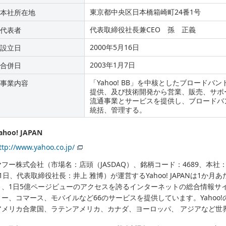
東京都中央区日本橋箱崎町24番1号
本社所在地
代表取締役社長兼CEO 孫 正義
代表者
2000年5月16日
設立日
2003年1月7日
合併日
「Yahoo! BB」を中核としたブロード
事業内容
提供、及び技術開発から営業、販売、サポ
流通事業とサービスを提供し、ブロードバ
統括、管理する。
ahoo! JAPAN
ttp://www.yahoo.co.jp/
ヤフー株式会社（市場名：店頭（JASDAQ）、銘柄コード：4689、本社
31日、代表取締役社長：井上 雅博）が運営するYahoo! JAPANは1か月
と、1日5億ページビューのアクセスを誇るインターネットの総合情報サ
ィー、コマース、モバイルなど66のサービスを提供しています。Yahoo
アメリカ合衆国、ラテンアメリカ、カナダ、ヨーロッパ、 アジアなど世