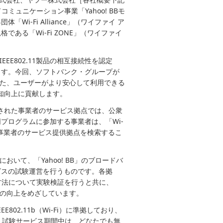
ュニケーション事業「Yahoo! BBモ
「Wi-Fi Alliance」（ワイファイ ア
ある「Wi-Fi ZONE」（ワイファイ
IEEE802.11製品の相互接続性を認定
ます。今回、ソフトバンク・グループが
られた、ユーザーがより安心して利用できる
認知向上に貢献します。
認定された事業者のサービス拠点では、公衆
プログラムに参加する事業者は、「Wi-
ーは各事業者のサービス提供拠点を検索するこ
おいて、「Yahoo! BB」のブロードバ
ビスの試験運営を行うものです。各拠
方法について実験検証を行うと共に、
便性の向上をめざしています。
E802.11b（Wi-Fi）に準拠しており、
す。試験サービス期間中は、どなたでも無