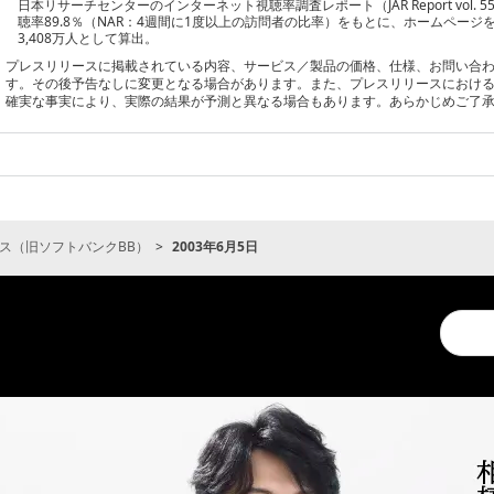
日本リサーチセンターのインターネット視聴率調査レポート（JAR Report vol. 55：調
聴率89.8％（NAR：4週間に1度以上の訪問者の比率）をもとに、ホームペー
3,408万人として算出。
プレスリリースに掲載されている内容、サービス／製品の価格、仕様、お問い合
す。その後予告なしに変更となる場合があります。また、プレスリリースにおけ
確実な事実により、実際の結果が予測と異なる場合もあります。あらかじめご了
ス（旧ソフトバンクBB）
2003年6月5日
Conduc
a
search