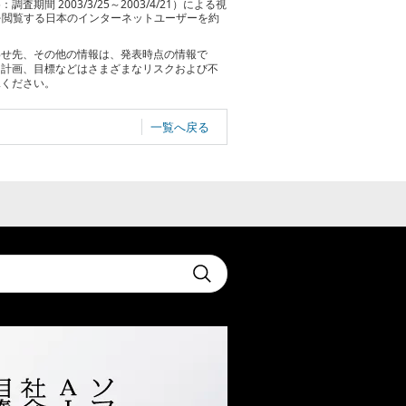
査期間 2003/3/25～2003/4/21）による視
ジを閲覧する日本のインターネットユーザーを約
わせ先、その他の情報は、発表時点の情報で
る計画、目標などはさまざまなリスクおよび不
承ください。
一覧へ戻る
t
Submit