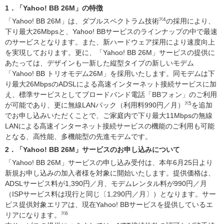
1．「Yahoo! BB 26M」の特徴
※4
「Yahoo! BB 26M」は、ダブルスペクトラム技術
の採用により、
下り最大26Mbpsと、Yahoo! BBサービスのラインナップの中で最速
のサービスとなります。また、新ハードウェア採用により速度向上
を実現しております。更に、「Yahoo! BB 26M」サービスの提供に
あたっては、デザインも一新した縦型タイプの新しいモデム
「Yahoo! BB トリオモデム26M」を採用いたします。同モデムは下
り最大26MbpsのADSLによる高速インターネット接続サービスに加
え、標準サービスとしてブロードバンド電話「BBフォン」のご利用
※5
が可能であり、更に無線LANパック（利用料990円／月）
を追加
でお申し込みいただくことで、ご家庭内で下り最大11Mbpsの無線
LANによる高速インターネット接続サービスの機能のご利用も可能
となる、高性能、多機能型の先進モデムです。
2．「Yahoo! BB 26M」サービスのお申し込みについて
「Yahoo! BB 26M」サービスの申し込み受付は、本年6月25日より
新規お申し込みの加入者様を対象に開始いたします。提供価格は、
ADSLサービス料が1,390円／月、モデムレンタル料が990円／月
（ISPサービス料は現行と同じ〔1,290円／月〕）となります。サー
ビス提供対象エリアは、現在Yahoo! BBサービスを提供しているエ
※6
リアになります。