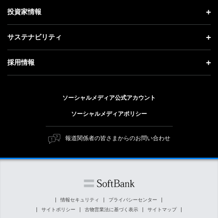
社長メッセージ
理念・ビジョン・戦略 トップ
投資家情報
更新情報
会社概要
成長戦略「Activate AI for Society」
投資家情報 トップ
記者説明会
サステナビリティ
事業紹介
技術戦略
経営方針
ソフトバンクニュース
サステナビリティ トップ
ガバナンス
採用情報
人材戦略
IRライブラリー
トップメッセージ
社会貢献活動
採用情報 トップ
財務情報
ESG方針・体制
ソーシャルメディア公式アカウント
公開情報
新卒採用
個人投資家の皆さまへ
ソーシャルメディアポリシー
価値創造プロセス
キャリア採用
株式と社債について
マテリアリティ（重要課題）
報道関係者の皆さまからのお問い合わせ
障がい者採用
コーポレート・ガバナンス
ESGの主な取り組み
ソフトバンク クルー採用
IRニュース
ESG関連資料
外部評価・イニシアチブ
情報セキュリティ
プライバシーセンター
サイトポリシー
古物営業法に基づく表示
サイトマップ
社会貢献活動