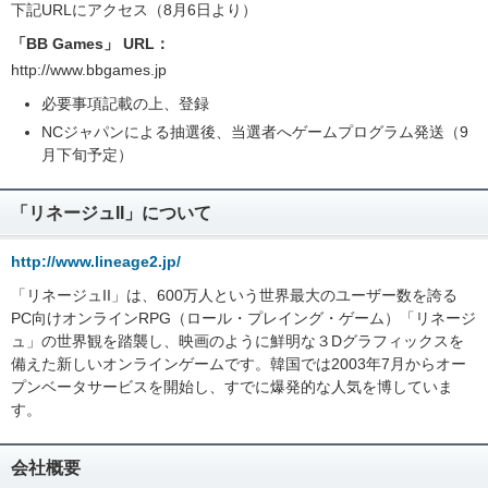
下記URLにアクセス（8月6日より）
「BB Games」 URL：
http://www.bbgames.jp
必要事項記載の上、登録
NCジャパンによる抽選後、当選者へゲームプログラム発送（9
月下旬予定）
「リネージュII」について
http://www.lineage2.jp/
「リネージュII」は、600万人という世界最大のユーザー数を誇る
PC向けオンラインRPG（ロール・プレイング・ゲーム）「リネージ
ュ」の世界観を踏襲し、映画のように鮮明な３Dグラフィックスを
備えた新しいオンラインゲームです。韓国では2003年7月からオー
プンベータサービスを開始し、すでに爆発的な人気を博していま
す。
会社概要