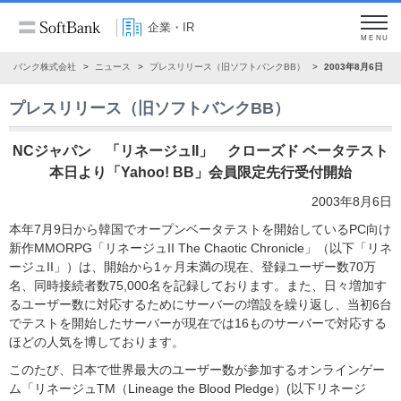
企業・IR
MENU
フトバンク株式会社
ニュース
プレスリリース（旧ソフトバンクBB）
2003年8月6日
プレスリリース（旧ソフトバンクBB）
NCジャパン 「リネージュII」 クローズド ベータテスト
本日より「Yahoo! BB」会員限定先行受付開始
2003年8月6日
本年7月9日から韓国でオープンベータテストを開始しているPC向け
新作MMORPG「リネージュII The Chaotic Chronicle」（以下「リネ
ージュII」）は、開始から1ヶ月未満の現在、登録ユーザー数70万
名、同時接続者数75,000名を記録しております。また、日々増加す
るユーザー数に対応するためにサーバーの増設を繰り返し、当初6台
でテストを開始したサーバーが現在では16ものサーバーで対応する
ほどの人気を博しております。
このたび、日本で世界最大のユーザー数が参加するオンラインゲー
ム「リネージュTM（Lineage the Blood Pledge）(以下リネージ