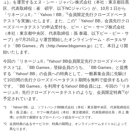
ュ)」を運営するエヌ・シー・ジャパン株式会社（本社：東京都目黒
区、代表取締役：崔 碩宇、以下NCジャパン）が、10月１日から
*1
「リネージュII」"「Yahoo！BB」
会員限定先行クローズドベータ
テスト"を実施いたします。また、この"「Yahoo! BB」会員先行クロ
ーズドベータテスト"の申込受付を、ビー・ビー・サーブ株式会社
（本社：東京都中央区、代表取締役：孫 泰蔵、以下ビー・ビー・サ
ーブ）が7月25日より運営開始したオンラインゲーム・ポータルサ
イト「BB Games」内（http://www.bbgames.jp）にて、本日より開
始いたします。
今回の「リネージュII」"Yahoo! BB会員限定先行クローズドベータ
テスト"は、「BB Games」登録会員のうち、「BB Games」と提携
する「Yahoo! BB」の会員への特典として、一般募集会員に先駆け
て10日間の先行クローズドベータテスト期間を無料で提供するもの
です。「BB Games」を利用するYahoo! BB会員には、今回の「リネ
*2
ージュII」先行クローズドベータテストのような、会員限定特典
が
予定されています。
*1
「Yahoo! BB」は、ソフトバンクBB株式会社（本社：東京都中央区、代表取締役社
長：孫 正義）と、ヤフー株式会社（本社：東京都港区、代表取締役社長：井上 雅
博）が共同で展開するブロードバンド総合サービスです。
*2
会員特典のあるサービスや、特典の期間は、オンラインゲームタイトルによって
異なります。