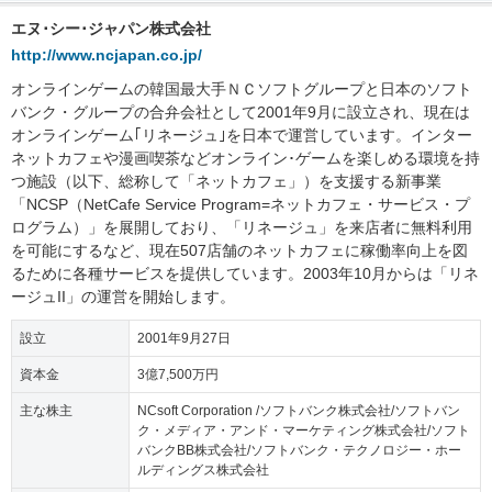
エヌ･シー･ジャパン株式会社
http://www.ncjapan.co.jp/
オンラインゲームの韓国最大手ＮＣソフトグループと日本のソフト
バンク・グループの合弁会社として2001年9月に設立され、現在は
オンラインゲーム｢リネージュ｣を日本で運営しています。インター
ネットカフェや漫画喫茶などオンライン･ゲームを楽しめる環境を持
つ施設（以下、総称して「ネットカフェ」）を支援する新事業
「NCSP（NetCafe Service Program=ネットカフェ・サービス・プ
ログラム）」を展開しており、「リネージュ」を来店者に無料利用
を可能にするなど、現在507店舗のネットカフェに稼働率向上を図
るために各種サービスを提供しています。2003年10月からは「リネ
ージュII」の運営を開始します。
設立
2001年9月27日
資本金
3億7,500万円
主な株主
NCsoft Corporation /ソフトバンク株式会社/ソフトバン
ク・メディア・アンド・マーケティング株式会社/ソフト
バンクBB株式会社/ソフトバンク・テクノロジー・ホー
ルディングス株式会社