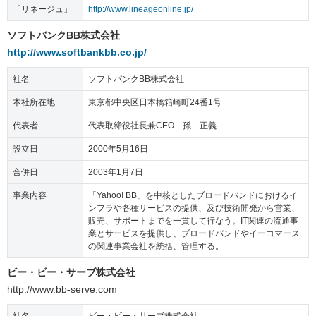
「リネージュ」
http://www.lineageonline.jp/
ソフトバンクBB株式会社
http://www.softbankbb.co.jp/
社名
ソフトバンクBB株式会社
本社所在地
東京都中央区日本橋箱崎町24番1号
代表者
代表取締役社長兼CEO 孫 正義
設立日
2000年5月16日
合併日
2003年1月7日
事業内容
「Yahoo! BB」を中核としたブロードバンドにおけるイ
ンフラや各種サービスの提供、及び技術開発から営業、
販売、サポートまでを一貫して行なう。IT関連の流通事
業とサービスを提供し、ブロードバンドやイーコマース
の関連事業会社を統括、管理する。
ビー・ビー・サーブ株式会社
http://www.bb-serve.com