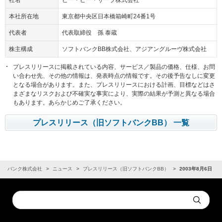
社名
ビー・ビー・サーブ株式会社
本社所在地
東京都中央区日本橋箱崎町24番1号
代表者
代表取締役 孫 泰蔵
株主構成
ソフトバンクBB株式会社、アジアングルーヴ株式会社
プレスリリースに掲載されている内容、サービス／製品の価格、仕様、お問
い合わせ先、その他の情報は、発表時点の情報です。その後予告なしに変更
となる場合があります。また、プレスリリースにおける計画、目標などはさ
まざまなリスクおよび不確実な事実により、実際の結果が予測と異なる場合
もあります。あらかじめご了承ください。
プレスリリース（旧ソフトバンクBB） 一覧
フトバンク株式会社
ニュース
プレスリリース（旧ソフトバンクBB）
2003年8月6日
Conduct
Submit
a
search