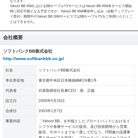
なります。
Yahoo! BB 45MにおけるBBケーブルTVサービスはYahoo! BB 45M本サービス開始
時に対応可能となる予定ですが、Yahoo! BB 45M事前申し込み（自動アップグレー
ド受付）期間中のYahoo! BB 26MサービスではBBケーブルTVをご利用いただくこ
とはできません。
会社概要
ソフトバンクBB株式会社
http://www.softbankbb.co.jp/
社名
ソフトバンクBB株式会社
本社所在地
東京都中央区日本橋箱崎町24番1号
代表者
代表取締役社長兼CEO 孫 正義
設立日
2000年5月16日
合併日
2003年1月7日
事業内容
「Yahoo! BB」を中核としたブロードバンドにおけるイ
ンフラや各種サービスの提供、及び技術開発から営業、
販売、サポートまでを一貫して行なう。IT関連の流通事
業とサービスを提供し、ブロードバンドやイーコマース