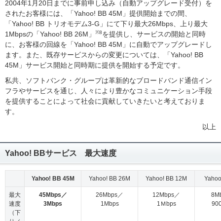
2004年1月20日までに事前申し込み（自動アップグレード受付）を
されたお客様には、「Yahoo! BB 45M」提供開始までの間、
「Yahoo! BB トリオモデム3-G」にて下り最大26Mbps、上り最大
※8
1Mbpsの「Yahoo! BB 26M」
を提供し、サービスの開始と同時
に、お客様の回線を「Yahoo! BB 45M」に自動でアップグレードし
ます。また、既存サービスからの変更については、「Yahoo! BB
45M」サービス開始と同時期に提供を開始する予定です。
私共、ソフトバンク・グループは革新的なブロードバンド通信イン
フラやサービスを通じ、人々により豊かなコミュニケーション手段
を提供することによって社会に貢献していきたいと考えておりま
す。
以上
Yahoo! BBサービス 最大速度
Yahoo! BB 45M
Yahoo! BB 26M
Yahoo! BB 12M
Yahoo
最大
45Mbps／
26Mbps／
12Mbps／
8M
速度
3Mbps
1Mbps
1Ｍbps
90
（下