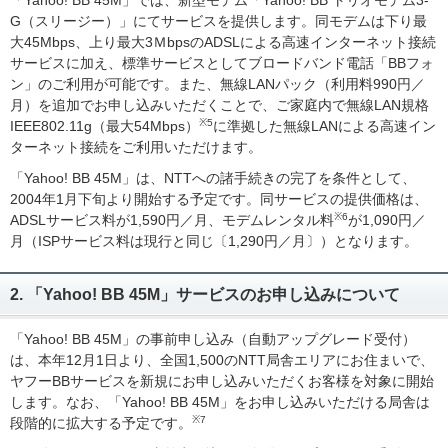
「Yahoo! BB 45M」では、新型モデム「Yahoo! BB トリオモデム3-
G（スリージー）」にてサービスを提供します。同モデムは下り最
大45Mbps、上り最大3ＭbpsのADSLによる高速インターネット接続
サービスに加え、標準サービスとしてブロードバンド電話「BBフォ
ン」のご利用が可能です。また、無線LANパック（利用料990円／
月）を追加でお申し込みいただくことで、ご家庭内で無線LAN規格
※5
IEEE802.11g（最大54Mbps）
に準拠した無線LANによる高速イン
ターネット接続をご利用いただけます。
「Yahoo! BB 45M」は、NTTへの諸手続きの完了を条件として、
2004年1月下旬より開始する予定です。同サービスの提供価格は、
※6
ADSLサービス料が1,590円／月、モデムレンタル料
が1,090円／
月（ISPサービス料は現行と同じ〔1,290円／月〕）となります。
2. 「Yahoo! BB 45M」サービスのお申し込みについて
「Yahoo! BB 45M」の事前申し込み（自動アップグレード受付）
は、本年12月1日より、全国1,500のNTT局舎エリアにお住まいで、
ヤフーBBサービスを新規にお申し込みいただくお客様を対象に開始
します。なお、「Yahoo! BB 45M」をお申し込みいただける局舎は
※7
段階的に拡大する予定です。