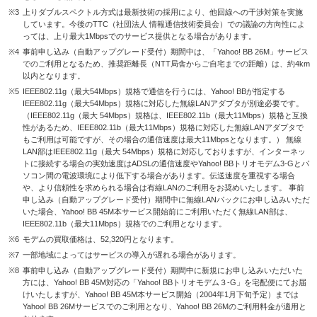
※3
上りダブルスペクトル方式は最新技術の採用により、他回線への干渉対策を実施
しています。今後のTTC（社団法人 情報通信技術委員会）での議論の方向性によ
っては、上り最大1Mbpsでのサービス提供となる場合があります。
※4
事前申し込み（自動アップグレード受付）期間中は、「Yahoo! BB 26M」サービス
でのご利用となるため、推奨距離長（NTT局舎からご自宅までの距離）は、約4km
以内となります。
※5
IEEE802.11g（最大54Mbps）規格で通信を行うには、Yahoo! BBが指定する
IEEE802.11g（最大54Mbps）規格に対応した無線LANアダプタが別途必要です。
（IEEE802.11g（最大 54Mbps）規格は、IEEE802.11b（最大11Mbps）規格と互換
性があるため、IEEE802.11b（最大11Mbps）規格に対応した無線LANアダプタで
もご利用は可能ですが、その場合の通信速度は最大11Mbpsとなります。） 無線
LAN部はIEEE802.11g（最大 54Mbps）規格に対応しておりますが、インターネッ
トに接続する場合の実効速度はADSLの通信速度やYahoo! BBトリオモデム3-Gとパ
ソコン間の電波環境により低下する場合があります。伝送速度を重視する場合
や、より信頼性を求められる場合は有線LANのご利用をお奨めいたします。 事前
申し込み（自動アップグレード受付）期間中に無線LANパックにお申し込みいただ
いた場合、Yahoo! BB 45M本サービス開始前にご利用いただく無線LAN部は、
IEEE802.11b（最大11Mbps）規格でのご利用となります。
※6
モデムの買取価格は、52,320円となります。
※7
一部地域によってはサービスの導入が遅れる場合があります。
※8
事前申し込み（自動アップグレード受付）期間中に新規にお申し込みいただいた
方には、Yahoo! BB 45M対応の「Yahoo! BBトリオモデム３-G」を宅配便にてお届
けいたしますが、Yahoo! BB 45M本サービス開始（2004年1月下旬予定）までは
Yahoo! BB 26Mサービスでのご利用となり、Yahoo! BB 26Mのご利用料金が適用と