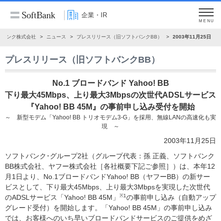
企業・IR
MENU
トバンク株式会社
ニュース
プレスリリース（旧ソフトバンクBB）
2003年11月25日
プレスリリース（旧ソフトバンクBB）
No.1 ブロードバンド Yahoo! BB
下り最大45Mbps、上り最大3Mbpsの次世代ADSLサービス
『Yahoo! BB 45M』の事前申し込み受付を開始
～ 新型モデム「Yahoo! BB トリオモデム3-G」を採用、無線LANの高速化も実
現 ～
2003年11月25日
ソフトバンク･グループ2社（グループ代表：孫 正義、ソフトバンク
BB株式会社、ヤフー株式会社［各社概要下記ご参照］）は、本年12
月1日より、No.1ブロードバンドYahoo! BB（ヤフーBB）の新サー
ビスとして、下り最大45Mbps、上り最大3Mbpsを実現した次世代
※1
のADSLサービス「Yahoo! BB 45M」
の事前申し込み（自動アップ
グレード受付）を開始します。「Yahoo! BB 45M」の事前申し込み
では、お客様へのいち早いブロードバンドサービスのご提供をめざ