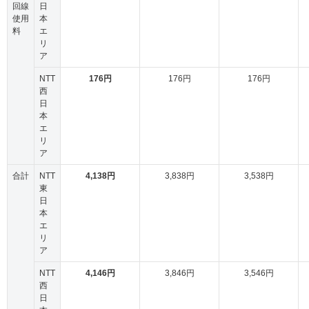
回線
日
使用
本
料
エ
リ
ア
NTT
176円
176円
176円
西
日
本
エ
リ
ア
合計
NTT
4,138円
3,838円
3,538円
東
日
本
エ
リ
ア
NTT
4,146円
3,846円
3,546円
西
日