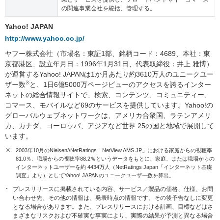
の関連事業会社を統括、管理する。
Yahoo! JAPAN
http://www.yahoo.co.jp/
ヤフー株式会社（市場名：東証1部、銘柄コード：4689、本社：東
京都港区、設立年月日：1996年1月31日、代表取締役：井上 雅博）
が運営するYahoo! JAPANは1か月あたり約3610万人のユニークユー
※
ザー数
と、1日6億5000万ページビューのアクセスを誇るインター
ネットの総合情報サイトで、検索、コンテンツ、コミュニティー、
コマース、モバイルなど69のサービスを提供しています。Yahoo!の
グローバルウェブネットワークは、アメリカ合衆国、ラテンアメリ
カ、カナダ、ヨーロッパ、アジアなど世界 25の国と地域で展開して
います。
※
2003年10月のNielsen//NetRatings「NetView AMS JP」における家庭からの視聴率
81.0％、職場からの視聴率88.2％というデータをもとに、家庭、または職場からの
インターネットユーザーを約 4434万人（NetRatings Japan「インターネット基礎
調査」より）としてYahoo! JAPANのユニークユーザー数を算出。
プレスリリースに掲載されている内容、サービス／製品の価格、仕様、お問
い合わせ先、その他の情報は、発表時点の情報です。その後予告なしに変更
となる場合があります。また、プレスリリースにおける計画、目標などはさ
まざまなリスクおよび不確実な事実により、実際の結果が予測と異なる場合