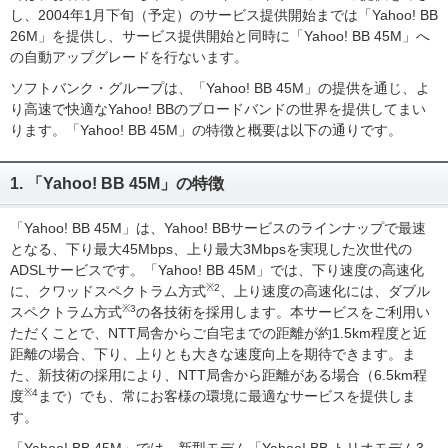
し、2004年1月下旬（予定）のサービス提供開始までは「Yahoo! BB
26M」を提供し、サービス提供開始と同時に「Yahoo! BB 45M」へ
の自動アップグレードを行ないます。
ソフトバンク・グループは、「Yahoo! BB 45M」の提供を通じ、よ
り高速で快適なYahoo! BBのブロードバンドの世界を提供してまい
ります。「Yahoo! BB 45M」の特徴と概要は以下の通りです。
1. 「Yahoo! BB 45M」の特徴
「Yahoo! BB 45M」は、Yahoo! BBサービスのラインナップで最速
となる、下り最大45Mbps、上り最大3Mbpsを実現した次世代の
ADSLサービスです。「Yahoo! BB 45M」では、下り速度の高速化
※2
に、クワッドスペクトラム方式
、上り速度の高速化には、ダブル
※3
スペクトラム方式
の各技術を採用します。本サービスをご利用い
ただくことで、NTT局舎からご自宅までの距離が約1.5km程度と近
距離の場合、下り、上りとも大きな速度向上を期待できます。ま
た、新技術の採用により、NTT局舎から距離がある場合（6.5km程
※4
度
まで）でも、常にお客様の環境に最適なサービスを提供しま
す。