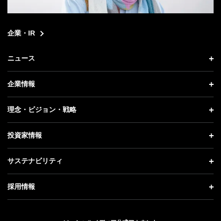
企業・IR
ニュース
ニュース トップ
企業情報
プレスリリース
企業情報 トップ
理念・ビジョン・戦略
お知らせ
社長メッセージ
理念・ビジョン・戦略 トップ
投資家情報
更新情報
会社概要
成長戦略「Activate AI for Society」
投資家情報 トップ
記者説明会
サステナビリティ
事業紹介
技術戦略
経営方針
ソフトバンクニュース
サステナビリティ トップ
ガバナンス
採用情報
人材戦略
IRライブラリー
トップメッセージ
社会貢献活動
採用情報 トップ
財務情報