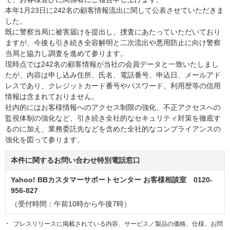
本年1月23日に242名の顧客情報流出に関して公表させていただきま
した。
既に警察当局に被害届けを提出し、捜査にあたっていただいており
ますが、今後も引き続き全容解明と二次流出や悪用防止に向け警察
当局と協力し調査を進めて参ります。
現時点では242名の顧客情報が当社の会員データと一致いたしまし
たが、内容は申し込み住所、氏名、電話番号、申込日、メールアド
レスであり、クレジットカード番号やパスワード、利用歴等の信用
情報は含まれておりません。
社内的にはお客様情報へのアクセス制限の強化、不正アクセスへの
監視体制の強化など、引き続き全社的なセキュリティ対策を徹底す
るのに加え、業務委託先などを含めた全社的なコンプライアンスの
強化を図って参ります。
本件に関するお問い合わせ特別電話窓口
Yahoo! BBカスタマーサポートセンター お客様相談室 0120-
956-827
（受付時間：午前10時から午後7時）
プレスリリースに掲載されている内容、サービス／製品の価格、仕様、お問