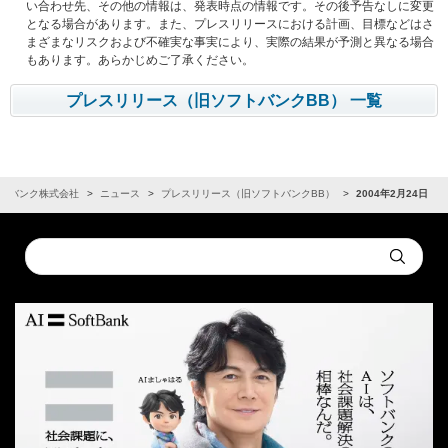
い合わせ先、その他の情報は、発表時点の情報です。その後予告なしに変更
となる場合があります。また、プレスリリースにおける計画、目標などはさ
まざまなリスクおよび不確実な事実により、実際の結果が予測と異なる場合
もあります。あらかじめご了承ください。
プレスリリース（旧ソフトバンクBB） 一覧
トバンク株式会社
ニュース
プレスリリース（旧ソフトバンクBB）
2004年2月24日
Conduct
Submit
a
search