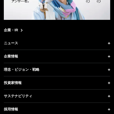
企業・IR
ニュース
ニュース トップ
企業情報
プレスリリース
企業情報 トップ
理念・ビジョン・戦略
お知らせ
社長メッセージ
理念・ビジョン・戦略 トップ
投資家情報
更新情報
会社概要
成長戦略「Activate AI for Society」
投資家情報 トップ
記者説明会
サステナビリティ
事業紹介
技術戦略
経営方針
ソフトバンクニュース
サステナビリティ トップ
ガバナンス
採用情報
人材戦略